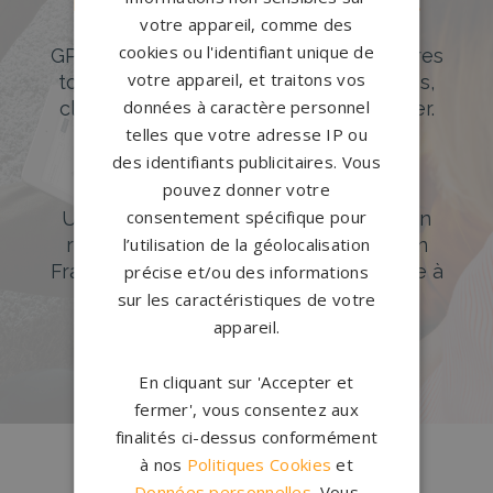
Des pierres tombales uniques et
votre appareil, comme des
originales
cookies ou l'identifiant unique de
GPG Granit offre un large choix de pierres
votre appareil, et traitons vos
tombales en granit de styles modernes,
données à caractère personnel
classiques ou originales à personnaliser.
telles que votre adresse IP ou
DÉCOUVREZ NOTRE CATALOGUE
des identifiants publicitaires. Vous
pouvez donner votre
Accompagnement sur-mesure
consentement spécifique pour
Un accompagnement sur mesure et un
réseau de 1200 partenaires partout en
l’utilisation de la géolocalisation
France. Personnalisation avancée grâce à
précise et/ou des informations
notre configurateur 3D en ligne.
sur les caractéristiques de votre
appareil.
PERSONNALISEZ VOTRE MONUMENT
En cliquant sur 'Accepter et
fermer', vous consentez aux
finalités ci-dessus conformément
Conception
française
à nos
Politiques Cookies
et
Qui sommes-nous ?
Données personnelles
. Vous