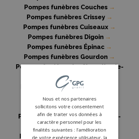
Pompes funèbres Couches
→
Pompes funèbres Crissey
→
Pompes funèbres Cuiseaux
→
Pompes funèbres Digoin
→
Pompes funèbres Épinac
→
Pompes funèbres Gourdon
→
Pompes funèbres La Chapelle-de-
Guinchay
→
Pompes funèbres Le Creusot
→
Pompes funèbres Louhans
→
Nous et nos partenaires
Pompes funèbres Marcigny
→
sollicitons votre consentement
afin de traiter vos données à
Pompes funèbres Montceau-les-
caractère personnel pour les
Mines
→
finalités suivantes : l’amélioration
Pompes funèbres Montchanin
→
de votre expérience utilisateur, la