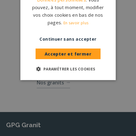
pouvez, à tout moment, modifier
vos choix cookies en bas de nos
Créations
sur-mesure
pages.
En savoir plus
Configurateur
Continuer sans accepter
1.200 partenaires
en France
Nos partenaires
Accepter et fermer
Large choix de
granits et de
PARAMÉTRER LES COOKIES
coloris
Nos granits
GPG Granit