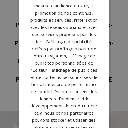
mesure d’audience du site, la
Pompes funèbres Pierre-de-
promotion de nos contenus,
Bresse
→
produits et services, l'interaction
Pompes funèbres Saint-Gengoux-
avec les réseaux sociaux et avec
le-National
→
des services proposés par des
tiers, l’affichage de publicités
Pompes funèbres Saint-Martin-en-
ciblées par profilage à partir de
Bresse
→
votre navigation, l'affichage de
Pompes funèbres Saint-Rémy
→
publicités personnalisées de
Pompes funèbres Sancé
→
l’Éditeur, l'affichage de publicités
et de contenus personnalisés de
Pompes funèbres VERDUN SUR LE
Tiers, la mesure de performance
DOUBS
→
des publicités et du contenu, les
données d’audience et le
développement de produit. Pour
cela, nous et nos partenaires
pouvons stocker et utiliser des
informations non sensibles sur