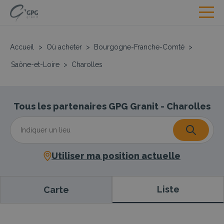
Accueil
>
Où acheter
>
Bourgogne-Franche-Comté
>
Saône-et-Loire
>
Charolles
Tous les partenaires GPG Granit - Charolles
Utiliser ma position actuelle
Liste
Carte