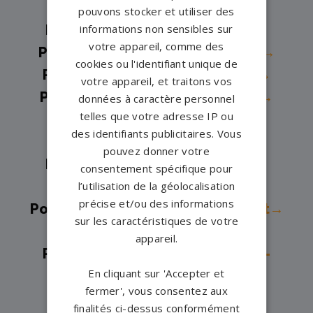
Pompes funèbres -
Lannion→
pouvons stocker et utiliser des
Pompes funèbres -
Lanvallay→
informations non sensibles sur
votre appareil, comme des
Pompes funèbres -
Lézardrieux→
cookies ou l'identifiant unique de
Pompes funèbres -
LOUARGAT→
votre appareil, et traitons vos
Pompes funèbres -
Merdrignac→
données à caractère personnel
telles que votre adresse IP ou
Pompes funèbres -
Pabu→
des identifiants publicitaires. Vous
Pompes funèbres -
Paimpol→
pouvez donner votre
Pompes funèbres -
Penvénan→
consentement spécifique pour
Pompes funèbres -
Plancoet→
l’utilisation de la géolocalisation
précise et/ou des informations
Pompes funèbres -
Plelan le Petit→
sur les caractéristiques de votre
Pompes funèbres -
Plélo→
appareil.
Pompes funèbres -
Pléneuf-Val-
En cliquant sur 'Accepter et
André→
fermer', vous consentez aux
Pompes funèbres -
Pleubian→
finalités ci-dessus conformément