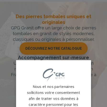
Des pierres tombales uniques et
originales
GPG Granit offre un large choix de pierres
tombales en granit de styles modernes,
classiques ou originales à personnaliser.
DÉCOUVREZ NOTRE CATALOGUE
Accompagnement sur-mesure
Un accompagnement sur mesure et un
réseau de 1200 partenaires partout en
France. Personnalisation avancée grâce à
notre configurateur 3D en ligne.
Nous et nos partenaires
PERSONNALISEZ VOTRE MONUMENT
sollicitons votre consentement
afin de traiter vos données à
caractère personnel pour les