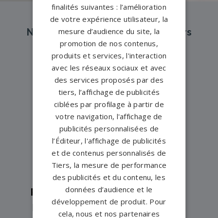
finalités suivantes : l’amélioration
de votre expérience utilisateur, la
Nos pompes funèbres et marbriers
mesure d’audience du site, la
promotion de nos contenus,
partenaires à proximité
produits et services, l'interaction
avec les réseaux sociaux et avec
des services proposés par des
Pompes funèbres -
BEGARD→
tiers, l’affichage de publicités
Pompes funèbres -
Broons→
ciblées par profilage à partir de
Pompes funèbres -
Corseul→
votre navigation, l'affichage de
publicités personnalisées de
Pompes funèbres -
Dinan→
l’Éditeur, l'affichage de publicités
Pompes funèbres -
Erquy→
et de contenus personnalisés de
Pompes funèbres -
Évran→
Tiers, la mesure de performance
Pompes funèbres -
Fréhel→
des publicités et du contenu, les
données d’audience et le
Pompes funèbres -
Guingamp→
développement de produit. Pour
Pompes funèbres -
Lamballe→
cela, nous et nos partenaires