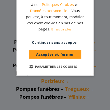
Pompes funèbres -
Plœuc-
à nos
Politiques Cookies
et
L'Hermitage→
Données personnelles
. Vous
pouvez, à tout moment, modifier
Pompes funèbres -
Plouer sur
vos choix cookies en bas de nos
France→
pages.
En savoir plus
Pompes funèbres -
Plouézec→
Pompes funèbres -
Ploufragan→
Continuer sans accepter
Pompes funèbres -
Ploumagoar→
Accepter et fermer
Pompes funèbres -
Quévert→
Pompes funèbres -
Saint-Brieuc→
PARAMÉTRER LES COOKIES
Pompes funèbres -
Saint-Quay-
Portrieux→
Pompes funèbres -
Trégueux→
Pompes funèbres -
Yffiniac→