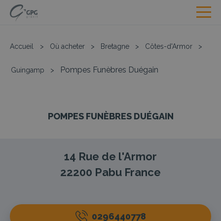
Accueil
>
Où acheter
>
Bretagne
>
Côtes-d'Armor
>
Pompes Funèbres Duégain
Guingamp
>
POMPES FUNÈBRES DUÉGAIN
14 Rue de l'Armor
22200
Pabu
France
0296440778