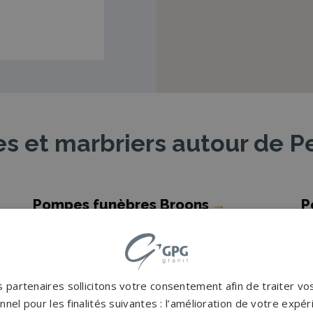
s et marbriers autour de 
Pompes funèbres Broons
→
P
Pompes funèbres Erquy
→
P
Pompes funèbres Guingamp
→
P
Pompes funèbres Lanvallay
→
P
 partenaires sollicitons votre consentement afin de traiter v
Pompes funèbres Merdrignac
→
P
nel pour les finalités suivantes : l’amélioration de votre expéri