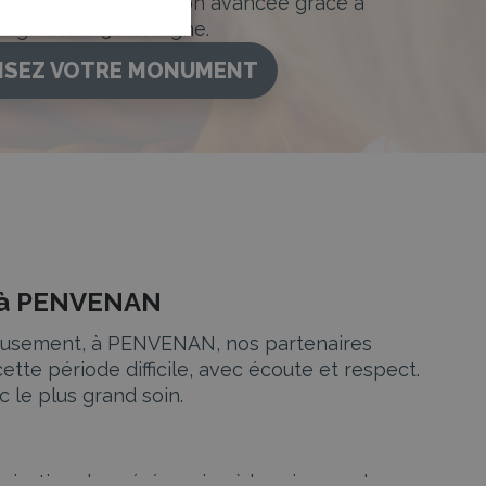
ance. Personnalisation avancée grâce à
figurateur 3D en ligne.
ISEZ VOTRE MONUMENT
e à PENVENAN
ureusement, à PENVENAN, nos partenaires
e période difficile, avec écoute et respect.
 le plus grand soin.
ganisation des cérémonies à la prise en charge