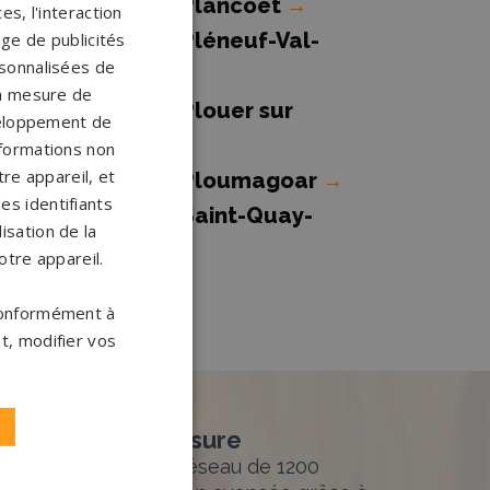
ompes funèbres Plancoet
→
s, l'interaction
ompes funèbres Pléneuf-Val-
age de publicités
ersonnalisées de
ndré
→
 la mesure de
ompes funèbres Plouer sur
veloppement de
rance
→
nformations non
re appareil, et
ompes funèbres Ploumagoar
→
es identifiants
ompes funèbres Saint-Quay-
isation de la
ortrieux
→
otre appareil.
 conformément à
t, modifier vos
nement sur-mesure
sur mesure et un réseau de 1200