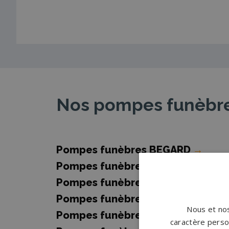
Nos pompes funèbre
Pompes funèbres BEGARD
→
Pompes funèbres Dinan
→
Pompes funèbres Fréhel
→
Pompes funèbres Lannion
→
Nous et nos
Pompes funèbres LOUARGAT
→
caractère person