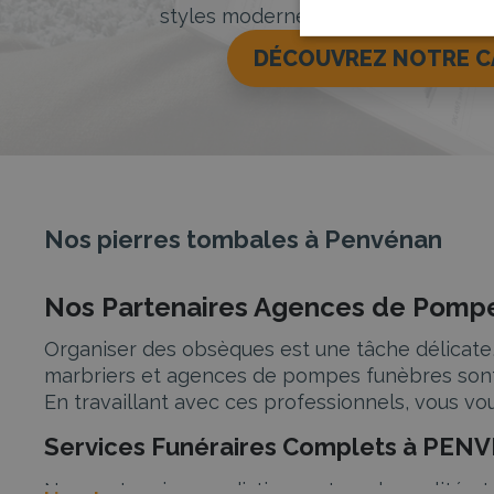
styles modernes, classiques ou orig
DÉCOUVREZ NOTRE 
Nos pierres tombales à Penvénan
Nos Partenaires Agences de Pompe
Organiser des obsèques est une tâche délicate
marbriers et agences de pompes funèbres sont 
En travaillant avec ces professionnels, vous vo
Services Funéraires Complets à PE
Nos partenaires se distinguent par la qualité et