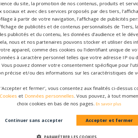
Pompes funèbres Penvénan
→
P
ience du site, la promotion de nos contenus, produits et service
→
Pompes funèbres Plélo
→
P
 sociaux et avec des services proposés par des tiers, l’affich
filage à partir de votre navigation, l'affichage de publicités p
A
'affichage de publicités et de contenus personnalisés de Tiers,
Pompes funèbres Plœuc-
P
es publicités et du contenu, les données d’audience et le dé
L'Hermitage
→
F
cela, nous et nos partenaires pouvons stocker et utiliser des i
votre appareil, comme des cookies ou l'identifiant unique de vot
Pompes funèbres Ploufragan
→
P
onnées à caractère personnel telles que votre adresse IP ou d
Pompes funèbres Saint-Brieuc
→
P
s. Vous pouvez donner votre consentement spécifique pour l’util
P
on précise et/ou des informations sur les caractéristiques de v
Pompes funèbres Yffiniac
→
r 'Accepter et fermer', vous consentez aux finalités ci-dessus
 Cookies
et
Données personnelles
. Vous pouvez, à tout momen
choix cookies en bas de nos pages.
En savoir plus
Continuer sans accepter
Accepter et fermer
Accompag
es et originales
Un accompagnement 
rres tombales en granit de
PARAMÉTRER LES COOKIES