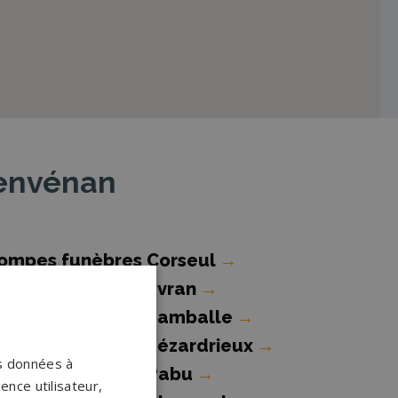
Penvénan
ompes funèbres Corseul
→
ompes funèbres Évran
→
ompes funèbres Lamballe
→
ompes funèbres Lézardrieux
→
os données à
ompes funèbres Pabu
→
ence utilisateur,