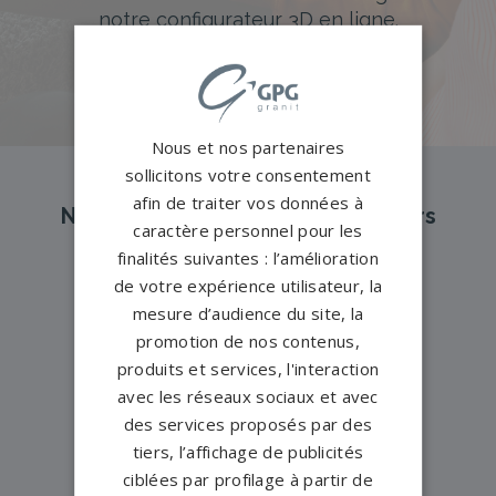
notre configurateur 3D en ligne.
PERSONNALISEZ VOTRE MONUMENT
Nous et nos partenaires
sollicitons votre consentement
afin de traiter vos données à
Nos pompes funèbres et marbriers
caractère personnel pour les
partenaires à proximité
finalités suivantes : l’amélioration
de votre expérience utilisateur, la
mesure d’audience du site, la
Pompes funèbres -
BEGARD→
promotion de nos contenus,
Pompes funèbres -
Broons→
produits et services, l'interaction
avec les réseaux sociaux et avec
Pompes funèbres -
Corseul→
des services proposés par des
Pompes funèbres -
Dinan→
tiers, l’affichage de publicités
Pompes funèbres -
Erquy→
ciblées par profilage à partir de