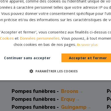
votre appareil, comme des cookies ou l'identifiant unique de vot
Accompag
onnées à caractère personnel telles que votre adresse IP ou d
es et originales
Un accompagnement 
s. Vous pouvez donner votre consentement spécifique pour l’util
rres tombales en granit de
partenaires partout en Fr
on précise et/ou des informations sur les caractéristiques de v
inales à personnaliser.
notre con
CATALOGUE
r 'Accepter et fermer', vous consentez aux finalités ci-dessus
PERSONNAL
 Cookies
et
Données personnelles
. Vous pouvez, à tout momen
choix cookies en bas de nos pages.
En savoir plus
Continuer sans accepter
Accepter et fermer
 et marbriers partenaires 
PARAMÉTRER LES COOKIES
Pompes funèbres -
Broons→
P
Pompes funèbres -
Erquy→
P
Pompes funèbres -
Guingamp→
P