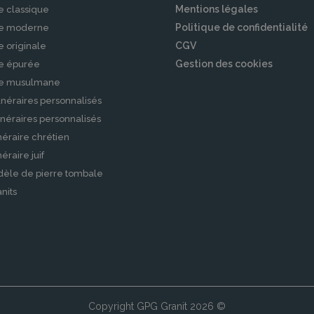
Mentions légales
e classique
Politique de confidentialité
le moderne
CGV
e originale
Gestion des cookies
le épurée
le musulmane
néraires personnalisés
néraires personnalisés
éraire chrétien
raire juif
dèle de pierre tombale
nits
Copyright GPG Granit 2026 ©