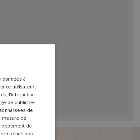
os données à
ence utilisateur,
s, l'interaction
age de publicités
ersonnalisées de
 la mesure de
veloppement de
nformations non