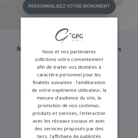
PERSONNALISEZ VOTRE MONUMENT
Nos pompes funèbres et marbriers
Nous et nos partenaires
partenaires à proximité
sollicitons votre consentement
afin de traiter vos données à
caractère personnel pour les
Pompes funèbres -
BEGARD→
finalités suivantes : l’amélioration
de votre expérience utilisateur, la
Pompes funèbres -
Broons→
mesure d’audience du site, la
Pompes funèbres -
Corseul→
promotion de nos contenus,
Pompes funèbres -
Dinan→
produits et services, l'interaction
Pompes funèbres -
Erquy→
avec les réseaux sociaux et avec
des services proposés par des
Pompes funèbres -
Évran→
tiers, l’affichage de publicités