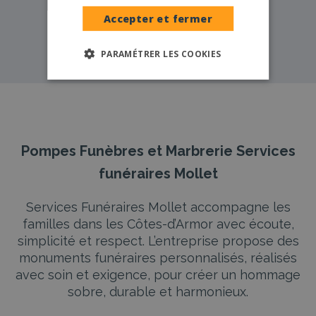
Pompes funèbres -
Trégueux→
Accepter et fermer
Pompes funèbres -
Yffiniac→
PARAMÉTRER LES COOKIES
Pompes Funèbres et Marbrerie Services
funéraires Mollet
Services Funéraires Mollet accompagne les
familles dans les Côtes-d’Armor avec écoute,
simplicité et respect. L’entreprise propose des
monuments funéraires personnalisés, réalisés
avec soin et exigence, pour créer un hommage
sobre, durable et harmonieux.