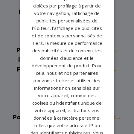
Pompes funèbres -
Fréhel→
ciblées par profilage à partir de
Pompes funèbres -
Guingamp→
votre navigation, l'affichage de
publicités personnalisées de
Pompes funèbres -
Lamballe→
l’Éditeur, l'affichage de publicités
Pompes funèbres -
Lannion→
et de contenus personnalisés de
Pompes funèbres -
Lanvallay→
Tiers, la mesure de performance
Pompes funèbres -
Lézardrieux→
des publicités et du contenu, les
données d’audience et le
Pompes funèbres -
LOUARGAT→
développement de produit. Pour
Pompes funèbres -
Merdrignac→
cela, nous et nos partenaires
Pompes funèbres -
Pabu→
pouvons stocker et utiliser des
Pompes funèbres -
Paimpol→
informations non sensibles sur
votre appareil, comme des
Pompes funèbres -
Penvénan→
cookies ou l'identifiant unique de
Pompes funèbres -
Plancoet→
votre appareil, et traitons vos
Pompes funèbres -
Plelan le Petit→
données à caractère personnel
telles que votre adresse IP ou
Pompes funèbres -
Plélo→
des identifiants publicitaires. Vous