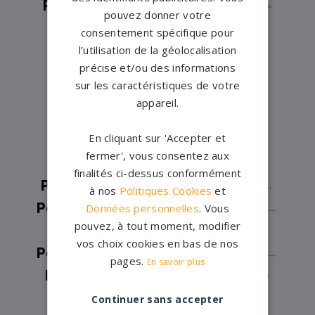
Pompes funèbres -
Pléneuf-Val-
pouvez donner votre
André→
consentement spécifique pour
Pompes funèbres -
Pleubian→
l’utilisation de la géolocalisation
précise et/ou des informations
Pompes funèbres -
Plœuc-
sur les caractéristiques de votre
L'Hermitage→
appareil.
Pompes funèbres -
Plouer sur
En cliquant sur 'Accepter et
France→
fermer', vous consentez aux
Pompes funèbres -
Plouézec→
finalités ci-dessus conformément
Pompes funèbres -
Ploufragan→
à nos
Politiques Cookies
et
Pompes funèbres -
Ploumagoar→
Données personnelles
. Vous
pouvez, à tout moment, modifier
Pompes funèbres -
Quévert→
vos choix cookies en bas de nos
Pompes funèbres -
Saint-Brieuc→
pages.
En savoir plus
Pompes funèbres -
Saint-Quay-
Portrieux→
Continuer sans accepter