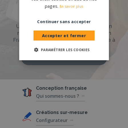
pages.
En savoir plus
DÉCOUVREZ NOTRE CATALOGUE
Accompagnement sur-mesure
Continuer sans accepter
Un accompagnement sur mesure et un
réseau de 1200 partenaires partout en
Accepter et fermer
France. Personnalisation avancée grâce à
notre configurateur 3D en ligne.
PARAMÉTRER LES COOKIES
PERSONNALISEZ VOTRE MONUMENT
Conception
française
Qui sommes-nous ?
Créations
sur-mesure
Configurateur