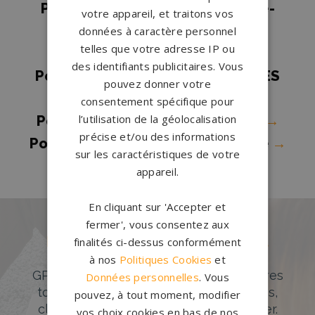
Pompes funèbres Saint-Méen-le-
votre appareil, et traitons vos
Grand
→
données à caractère personnel
telles que votre adresse IP ou
Pompes funèbres Sixt Sur Aff
→
des identifiants publicitaires. Vous
Pompes funèbres ST SAUVEUR DES
pouvez donner votre
LANDES
→
consentement spécifique pour
l’utilisation de la géolocalisation
Pompes funèbres Val-Couesnon
→
précise et/ou des informations
Pompes funèbres Vern-sur-Seiche
→
sur les caractéristiques de votre
appareil.
En cliquant sur 'Accepter et
fermer', vous consentez aux
Des pierres tombales uniques et
finalités ci-dessus conformément
originales
à nos
Politiques Cookies
et
GPG Granit offre un large choix de pierres
Données personnelles
. Vous
tombales en granit de styles modernes,
pouvez, à tout moment, modifier
classiques ou originales à personnaliser.
vos choix cookies en bas de nos