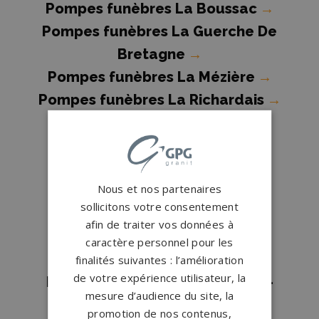
Pompes funèbres La Boussac
→
Pompes funèbres La Guerche De
Bretagne
→
Pompes funèbres La Mézière
→
Pompes funèbres La Richardais
→
Pompes funèbres Le Rheu
→
Pompes funèbres Liffré
→
Pompes funèbres Martigne
Nous et nos partenaires
Ferchaud
→
sollicitons votre consentement
Pompes funèbres Maure-de-
afin de traiter vos données à
Bretagne
→
caractère personnel pour les
Pompes funèbres Melesse
→
finalités suivantes : l’amélioration
de votre expérience utilisateur, la
Pompes funèbres Montfort-sur-
mesure d’audience du site, la
Meu
→
promotion de nos contenus,