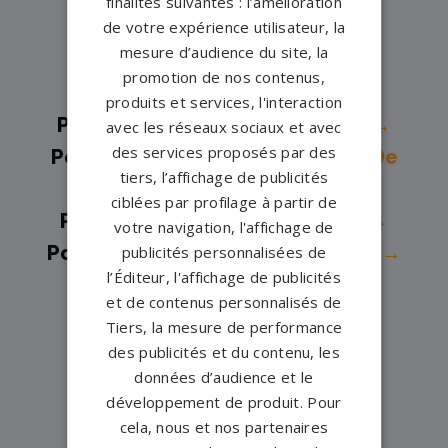
finalités suivantes : l’amélioration
de votre expérience utilisateur, la
Pompes funèbres -
Fougères→
mesure d’audience du site, la
Pompes funèbres -
Guichen→
promotion de nos contenus,
Pompes funèbres -
Janzé→
produits et services, l'interaction
Pompes funèbres -
La Boussac→
avec les réseaux sociaux et avec
des services proposés par des
Pompes funèbres -
La Guerche De
tiers, l’affichage de publicités
Bretagne→
ciblées par profilage à partir de
Pompes funèbres -
La Mézière→
votre navigation, l'affichage de
Pompes funèbres -
La Richardais→
publicités personnalisées de
l’Éditeur, l'affichage de publicités
Pompes funèbres -
Le Rheu→
et de contenus personnalisés de
Pompes funèbres -
Liffré→
Tiers, la mesure de performance
Pompes funèbres -
Martigne
des publicités et du contenu, les
données d’audience et le
Ferchaud→
développement de produit. Pour
Pompes funèbres -
Maure-de-
cela, nous et nos partenaires
Bretagne→