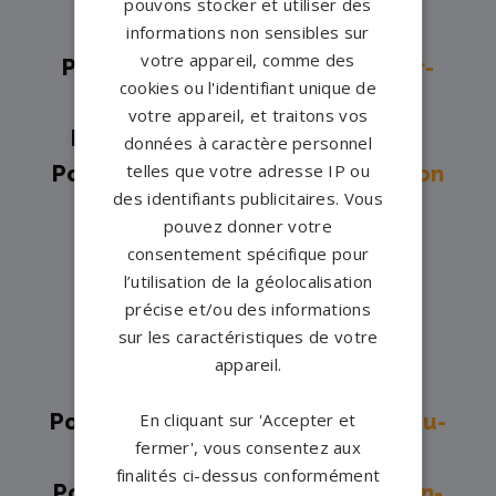
pouvons stocker et utiliser des
Pompes funèbres -
Melesse→
informations non sensibles sur
votre appareil, comme des
Pompes funèbres -
Montfort-sur-
cookies ou l'identifiant unique de
Meu→
votre appareil, et traitons vos
Pompes funèbres -
Mordelles→
données à caractère personnel
telles que votre adresse IP ou
Pompes funèbres -
Noyal Chatillon
des identifiants publicitaires. Vous
Sur Seiche→
pouvez donner votre
Pompes funèbres -
Noyal-sur-
consentement spécifique pour
Seiche→
l’utilisation de la géolocalisation
précise et/ou des informations
Pompes funèbres -
Orgères→
sur les caractéristiques de votre
Pompes funèbres -
Rennes→
appareil.
Pompes funèbres -
Retiers→
En cliquant sur 'Accepter et
Pompes funèbres -
Saint-Aubin-du-
fermer', vous consentez aux
Cormier→
finalités ci-dessus conformément
Pompes funèbres -
Saint-Brice-en-