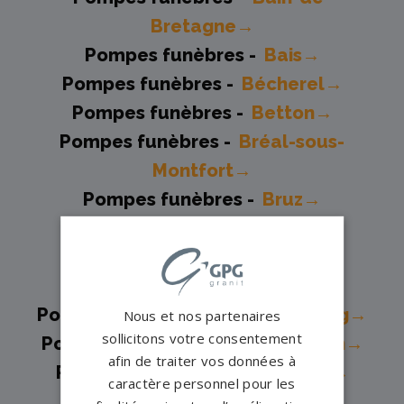
Bretagne→
Pompes funèbres -
Bais→
Pompes funèbres -
Bécherel→
Pompes funèbres -
Betton→
Pompes funèbres -
Bréal-sous-
Montfort→
Pompes funèbres -
Bruz→
Pompes funèbres -
Cancale→
Pompes funèbres -
Cesson-
Sévigné→
Pompes funèbres -
Chateaubourg→
Nous et nos partenaires
sollicitons votre consentement
Pompes funèbres -
Chateaugiron→
afin de traiter vos données à
Pompes funèbres -
Combourg→
caractère personnel pour les
Pompes funèbres -
Dinard→