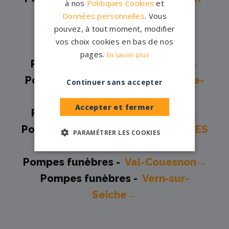
à nos
Politiques Cookies
et
Coglès→
Données personnelles
. Vous
pouvez, à tout moment, modifier
Pompes funèbres -
Saint-
vos choix cookies en bas de nos
Grégoire→
pages.
En savoir plus
Pompes funèbres -
Saint-Malo→
Pompes funèbres -
Saint-Méen-le-
Continuer sans accepter
Grand→
Accepter et fermer
Pompes funèbres -
Sixt Sur Aff→
Pompes funèbres -
ST SAUVEUR DES
PARAMÉTRER LES COOKIES
LANDES→
Pompes funèbres -
Val-Couesnon→
Pompes funèbres -
Vern-sur-
Seiche→