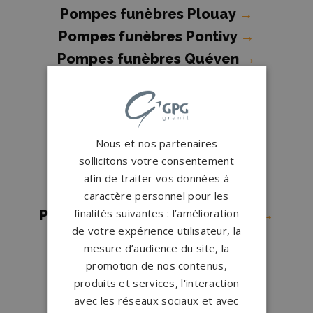
Pompes funèbres Plouay
→
Pompes funèbres Pontivy
→
Pompes funèbres Quéven
→
Pompes funèbres Quiberon
→
Pompes funèbres RADENAC
→
Pompes funèbres REGUINY
→
Nous et nos partenaires
Pompes funèbres Riantec
→
sollicitons votre consentement
Pompes funèbres Ruffiac
→
afin de traiter vos données à
Pompes funèbres Saint-Avé
→
caractère personnel pour les
finalités suivantes : l’amélioration
Pompes funèbres Saint-Marcel
→
de votre expérience utilisateur, la
Pompes funèbres Sarzeau
→
mesure d’audience du site, la
Pompes funèbres Sauzon
→
promotion de nos contenus,
Pompes funèbres Séné
→
produits et services, l'interaction
avec les réseaux sociaux et avec
Pompes funèbres Sérent
→