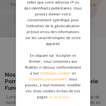
telles que votre adresse IP ou
France. Personnalisation avancée grâce à
des identifiants publicitaires. Vous
notre configurateur 3D en ligne.
pouvez donner votre
consentement spécifique pour
PERSONNALISEZ VOTRE MONUMENT
l’utilisation de la géolocalisation
précise et/ou des informations
sur les caractéristiques de votre
appareil.
En cliquant sur 'Accepter et
Nos pierres tombales à Séné
fermer', vous consentez aux
finalités ci-dessus conformément
à nos
Politiques Cookies
et
Nos Partenaires Agences de
Données personnelles
. Vous
Pompes Funèbres et de Marbrerie
pouvez, à tout moment, modifier
Funéraire à SENE
vos choix cookies en bas de nos
pages.
Lorsque l’on perd un être cher, il est crucial de
En savoir plus
s’entourer de professionnels compatissants et