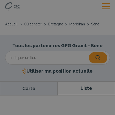
Accueil
>
Où acheter
>
Bretagne
>
Morbihan
>
Séné
Tous les partenaires GPG Granit - Séné
Utiliser ma position actuelle
Liste
Carte