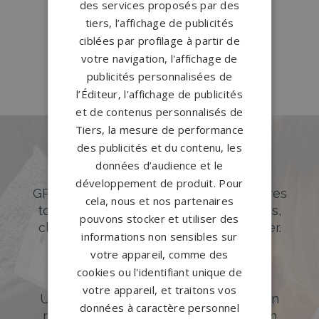
des services proposés par des
Pompes funèbres ST AVE
→
tiers, l’affichage de publicités
Pompes funèbres Theix
→
ciblées par profilage à partir de
votre navigation, l'affichage de
Pompes funèbres Vannes
→
publicités personnalisées de
l’Éditeur, l'affichage de publicités
et de contenus personnalisés de
Tiers, la mesure de performance
des publicités et du contenu, les
Des pierres tombales uniques et
données d’audience et le
originales
développement de produit. Pour
GPG Granit offre un large choix de pierres
cela, nous et nos partenaires
tombales en granit de styles modernes,
pouvons stocker et utiliser des
classiques ou originales à personnaliser.
informations non sensibles sur
votre appareil, comme des
DÉCOUVREZ NOTRE CATALOGUE
cookies ou l'identifiant unique de
Accompagnement sur-mesure
votre appareil, et traitons vos
Un accompagnement sur mesure et un
données à caractère personnel
réseau de 1200 partenaires partout en