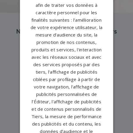
afin de traiter vos données à
caractère personnel pour les
finalités suivantes : l’amélioration
de votre expérience utilisateur, la
Nos pompes funèbres et marbriers
mesure d’audience du site, la
partenaires à proximité
promotion de nos contenus,
produits et services, l'interaction
avec les réseaux sociaux et avec
Pompes funèbres -
Allaire→
des services proposés par des
Pompes funèbres -
Auray→
tiers, l’affichage de publicités
ciblées par profilage à partir de
Pompes funèbres -
Belz→
votre navigation, l'affichage de
Pompes funèbres -
Brech→
publicités personnalisées de
Pompes funèbres -
BUBRY→
l’Éditeur, l'affichage de publicités
et de contenus personnalisés de
Pompes funèbres -
Carentoir→
Tiers, la mesure de performance
Pompes funèbres -
Crach→
des publicités et du contenu, les
Pompes funèbres -
Erdeven→
données d’audience et le