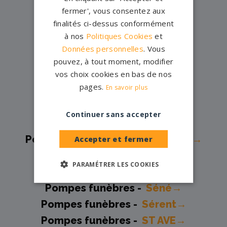
Pompes funèbres -
Pontivy→
fermer', vous consentez aux
finalités ci-dessus conformément
Pompes funèbres -
Quéven→
à nos
Politiques Cookies
et
Pompes funèbres -
Quiberon→
Données personnelles
. Vous
Pompes funèbres -
RADENAC→
pouvez, à tout moment, modifier
Pompes funèbres -
REGUINY→
vos choix cookies en bas de nos
pages.
En savoir plus
Pompes funèbres -
Riantec→
Pompes funèbres -
Ruffiac→
Continuer sans accepter
Pompes funèbres -
Saint-Avé→
Pompes funèbres -
Saint-Marcel→
Accepter et fermer
Pompes funèbres -
Sarzeau→
PARAMÉTRER LES COOKIES
Pompes funèbres -
Sauzon→
Pompes funèbres -
Séné→
Pompes funèbres -
Sérent→
Pompes funèbres -
ST AVE→