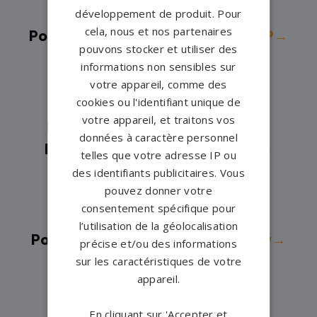
Pompes funèbres -
Gourin→
développement de produit. Pour
cela, nous et nos partenaires
Pompes funèbres -
GRAND CHAMP→
pouvons stocker et utiliser des
Pompes funèbres -
Guer→
informations non sensibles sur
Pompes funèbres -
Guiscriff→
votre appareil, comme des
cookies ou l'identifiant unique de
Pompes funèbres -
Josselin→
votre appareil, et traitons vos
Pompes funèbres -
Malansac→
données à caractère personnel
Pompes funèbres -
Malestroit→
telles que votre adresse IP ou
Pompes funèbres -
Mauron→
des identifiants publicitaires. Vous
pouvez donner votre
Pompes funèbres -
MELRAND→
consentement spécifique pour
Pompes funèbres -
Muzillac→
l’utilisation de la géolocalisation
Pompes funèbres -
Noyal-Pontivy→
précise et/ou des informations
sur les caractéristiques de votre
Pompes funèbres -
Peillac→
appareil.
Pompes funèbres -
Ploermel→
Pompes funèbres -
Plouay→
En cliquant sur 'Accepter et