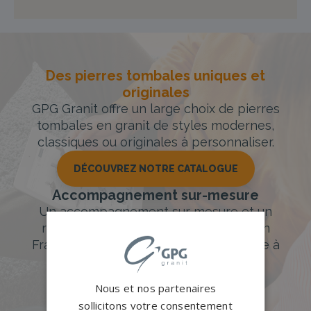
Des pierres tombales uniques et
originales
GPG Granit offre un large choix de pierres
tombales en granit de styles modernes,
classiques ou originales à personnaliser.
DÉCOUVREZ NOTRE CATALOGUE
Accompagnement sur-mesure
Un accompagnement sur mesure et un
réseau de 1200 partenaires partout en
France. Personnalisation avancée grâce à
notre configurateur 3D en ligne.
Nous et nos partenaires
PERSONNALISEZ VOTRE MONUMENT
sollicitons votre consentement