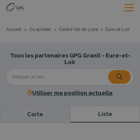
Accueil
>
Où acheter
>
Centre-Val de Loire
>
Eure-et-Loir
Tous les partenaires GPG Granit - Eure-et-
Loir
Utiliser ma position actuelle
Liste
Carte