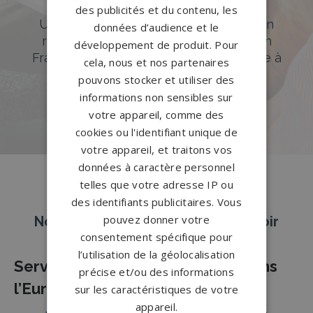
Accompagnement sur-mesure
des publicités et du contenu, les
Un accompagnement sur mesure et un
données d’audience et le
réseau de 1200 partenaires partout en
développement de produit. Pour
France. Personnalisation avancée grâce à
cela, nous et nos partenaires
notre configurateur 3D en ligne.
pouvons stocker et utiliser des
informations non sensibles sur
PERSONNALISEZ VOTRE MONUMENT
votre appareil, comme des
cookies ou l'identifiant unique de
votre appareil, et traitons vos
données à caractère personnel
telles que votre adresse IP ou
des identifiants publicitaires. Vous
pouvez donner votre
Nos pierres tombales à Eure-et-Loir
consentement spécifique pour
l’utilisation de la géolocalisation
Services Funéraires Complets dans
précise et/ou des informations
l’Eure-Et-Loir
sur les caractéristiques de votre
appareil.