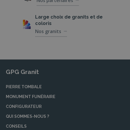
Nos partenaires
Cérémonie civile ou religieuse
personnalisée
Large choix de
granits et de
coloris
Nos partenaires sont conscients que chaque
Nos granits
personne est unique, et c’est pourquoi ils
mettent un point d’honneur à personnaliser
chaque cérémonie. Que vous souhaitiez une
cérémonie civile ou religieuse, ils vous
accompagnent pour organiser un moment de
commémoration à la hauteur de vos attentes.
GPG Granit
Les éloges, les rituels spécifiques et les chants
peuvent ainsi être intégrés à la cérémonie
selon vos souhaits.
PIERRE TOMBALE
MONUMENT FUNÉRAIRE
Marbrerie : monuments, rénovations,
nettoyages
CONFIGURATEUR
La marbrerie joue un rôle essentiel dans la
QUI SOMMES-NOUS ?
commémoration du défunt. Nos partenaires
CONSEILS
marbriers peuvent vous aider dans le choix et