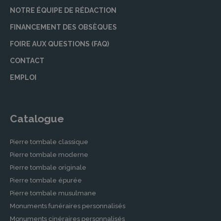
la création de monuments funéraires
NOTRE ÉQUIPE DE RÉDACTION
personnalisés. De plus, ils offrent des services
FINANCEMENT DES OBSÈQUES
de rénovation et de nettoyage des pierres
FOIRE AUX QUESTIONS (FAQ)
tombales, assurant ainsi que la sépulture reste
un lieu de recueillement propre et
CONTACT
respectueux.
EMPLOI
Contrats de prévoyance obsèques
Pour prévoir et soulager sa famille des
démarches lors du décès, nos partenaires vous
Catalogue
proposent des contrats de prévoyance
obsèques adaptés à vos besoins. Ces contrats
Pierre tombale classique
permettent d’organiser à l’avance ses
Pierre tombale moderne
obsèques et de prévoir le financement, ce qui
Pierre tombale originale
constitue un véritable acte de soulagement
Pierre tombale épurée
pour les proches en période de deuil.
Pierre tombale musulmane
Démarches après un Décès dans
Monuments funéraires personnalisés
Monuments cinéraires personnalisés