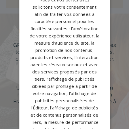
sollicitons votre consentement
afin de traiter vos données à
caractère personnel pour les
finalités suivantes : l’amélioration
Des pierres tombales uniques et
de votre expérience utilisateur, la
originales
mesure d’audience du site, la
GPG Granit offre un large choix de pierres
promotion de nos contenus,
tombales en granit de styles modernes,
produits et services, l'interaction
classiques ou originales à personnaliser.
avec les réseaux sociaux et avec
DÉCOUVREZ NOTRE CATALOGUE
des services proposés par des
tiers, l’affichage de publicités
Accompagnement sur-mesure
ciblées par profilage à partir de
Un accompagnement sur mesure et un
votre navigation, l'affichage de
réseau de 1200 partenaires partout en
publicités personnalisées de
France. Personnalisation avancée grâce à
l’Éditeur, l'affichage de publicités
notre configurateur 3D en ligne.
et de contenus personnalisés de
PERSONNALISEZ VOTRE MONUMENT
Tiers, la mesure de performance