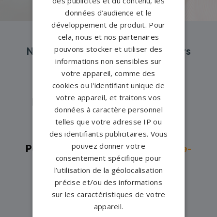
des publicités et du contenu, les
données d’audience et le
développement de produit. Pour
cela, nous et nos partenaires
pouvons stocker et utiliser des
Nos pompes funèbres et marbriers
informations non sensibles sur
partenaires à proximité
votre appareil, comme des
cookies ou l'identifiant unique de
votre appareil, et traitons vos
Pompes funèbres -
ARCISSES→
données à caractère personnel
Pompes funèbres -
AUNEAU→
telles que votre adresse IP ou
Pompes funèbres -
Brou→
des identifiants publicitaires. Vous
pouvez donner votre
Pompes funèbres -
Cloyes-sur-le-
consentement spécifique pour
Loir→
l’utilisation de la géolocalisation
Pompes funèbres -
Dreux→
précise et/ou des informations
sur les caractéristiques de votre
Pompes funèbres -
Illiers-
appareil.
Combray→