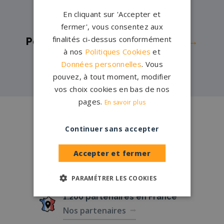
Pompes funèbres -
Lucé→
En cliquant sur 'Accepter et
Pompes funèbres -
Luisant→
fermer', vous consentez aux
finalités ci-dessus conformément
Pompes funèbres -
SENONCHES→
à nos
Politiques Cookies
et
Pompes funèbres -
Voves→
Données personnelles
. Vous
pouvez, à tout moment, modifier
vos choix cookies en bas de nos
pages.
En savoir plus
Conception
française
Qui sommes-nous ?
Continuer sans accepter
Accepter et fermer
Créations
sur-mesure
Configurateur
PARAMÉTRER LES COOKIES
1.200 partenaires
en France
Nos partenaires