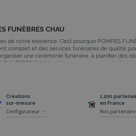
PES FUNÈBRES CHAU
ficiles de notre existence. C’est pourquoi POMPES 
t complet et des services funéraires de qualité pour
organiser une cérémonie funéraire, à planifier des ob
S FUNÈBRES CHAU est là pour vous soutenir chaque
U
Créations
1.200 partenai
ondément éprouvante, et l’organisation des obsèque
sur-mesure
en France
rocessus de planification et de coordination de la
Configurateur
Nos partenaire
aits du défunt et de ses proches. Du choix du cercuei
fessionnalisme.