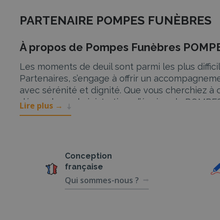
PARTENAIRE POMPES FUNÈBRES
À propos de Pompes Funèbres POM
Les moments de deuil sont parmi les plus dif
Partenaires, s’engage à offrir un accompagnemen
avec sérénité et dignité. Que vous cherchiez à 
démarches administratives, l’équipe de POMPE
Lire plus
→
Services de POMPES FUNÈBRES CHA
Organisation d’obsèques
Conception
La perte d’un être cher est une épreuve prof
française
FUNÈBRES CHAU prend en charge l’ensemble du p
Qui sommes-nous ?
chaque aspect est pris en compte selon les souh
est soigneusement géré avec le plus grand pro
Marbrerie Funéraire