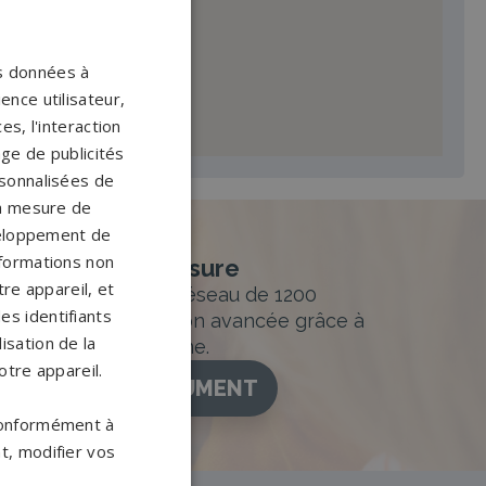
os données à
ence utilisateur,
s, l'interaction
age de publicités
ersonnalisées de
 la mesure de
veloppement de
nformations non
nement sur-mesure
re appareil, et
sur mesure et un réseau de 1200
es identifiants
ance. Personnalisation avancée grâce à
isation de la
figurateur 3D en ligne.
otre appareil.
ISEZ VOTRE MONUMENT
 conformément à
t, modifier vos