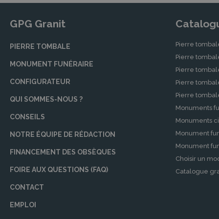
La marbrerie est un élément crucial pour r
GPG Granit
Catalog
monuments funéraires personnalisables. Que ce
spécialisés sont là pour vous conseiller et créer
Pierre tombal
PIERRE TOMBALE
Inhumation et crémation
Pierre tomba
MONUMENT FUNÉRAIRE
Pierre tombal
Chez POMPES FUNÈBRES CHAU, nous respectons l
CONFIGURATEUR
Pierre tomba
crémation. Nous prenons en charge toutes les 
Pierre tomba
conformité et respect. Que vous optiez pour un
QUI SOMMES-NOUS ?
nous garantissons un service funéraire respect
Monuments fu
CONSEILS
Monuments ci
Thanatopraxie
Monument fun
NOTRE ÉQUIPE DE RÉDACTION
La thanatopraxie est une pratique essentielle
Monument funé
FINANCEMENT DES OBSÈQUES
FUNÈBRES CHAU offre ce service afin de préserv
Choisir un mo
cérémonie. Nos professionnels qualifiés assuren
FOIRE AUX QUESTIONS (FAQ)
Catalogue gra
Cérémonies
CONTACT
Les cérémonies funéraires sont des moments
EMPLOI
l’organisation complète de la cérémonie, qu’elle