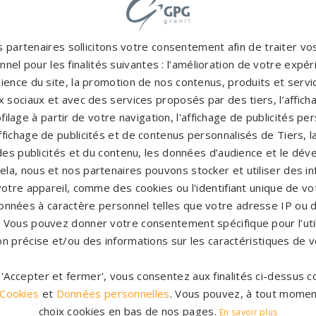
 partenaires sollicitons votre consentement afin de traiter v
nel pour les finalités suivantes : l’amélioration de votre expéri
ience du site, la promotion de nos contenus, produits et service
 sociaux et avec des services proposés par des tiers, l’affich
filage à partir de votre navigation, l'affichage de publicités p
'affichage de publicités et de contenus personnalisés de Tiers,
es publicités et du contenu, les données d’audience et le dé
cela, nous et nos partenaires pouvons stocker et utiliser des i
Accompag
es et originales
votre appareil, comme des cookies ou l'identifiant unique de vot
Un accompagnement 
rres tombales en granit de
onnées à caractère personnel telles que votre adresse IP ou d
partenaires partout en Fr
inales à personnaliser.
s. Vous pouvez donner votre consentement spécifique pour l’util
notre con
on précise et/ou des informations sur les caractéristiques de v
CATALOGUE
PERSONNAL
r 'Accepter et fermer', vous consentez aux finalités ci-dessus
 Cookies
et
Données personnelles
. Vous pouvez, à tout momen
choix cookies en bas de nos pages.
En savoir plus