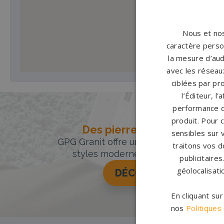
Nous et nos
caractère person
la mesure d’aud
avec les réseaux
ciblées par pro
l’Éditeur, l
performance d
produit. Pour 
Des pierres tombales uniqu
sensibles sur 
GPG Granit offre un large choix de pie
traitons vos d
styles modernes, classiques ou orig
publicitaire
géolocalisati
DÉCOUVREZ NOTRE 
En cliquant su
nos
Politiques