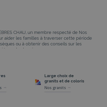
FUNÈBRES CHAU, un membre respecté de Nos
 aider les familles à traverser cette période
sèques ou à obtenir des conseils sur les
 étape du chemin.
res
Large choix de
s peut sembler une tâche accablante. POMPES
granits et de coloris
 cérémonie funéraire, en s’assurant que
s
Nos granits
l à la rédaction des faire-part, chaque détail