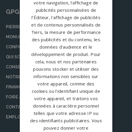
votre navigation, l'affichage de
publicités personnalisées de
GPG Granit
l’Éditeur, l'affichage de publicités
et de contenus personnalisés de
PIERRE TOMBALE
Tiers, la mesure de performance
MONUMENT FUNÉRAIRE
des publicités et du contenu, les
données d’audience et le
CONFIGURATEUR
développement de produit. Pour
QUI SOMMES-NOUS ?
cela, nous et nos partenaires
CONSEILS
pouvons stocker et utiliser des
informations non sensibles sur
NOTRE ÉQUIPE DE RÉDACTION
votre appareil, comme des
FINANCEMENT DES OBSÈQUES
cookies ou l'identifiant unique de
FOIRE AUX QUESTIONS (FAQ)
votre appareil, et traitons vos
données à caractère personnel
CONTACT
telles que votre adresse IP ou
EMPLOI
des identifiants publicitaires. Vous
pouvez donner votre