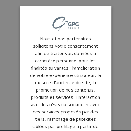
Conception
française
Qui sommes-nous ?
Créations
sur-mesure
Nous et nos partenaires
Configurateur
sollicitons votre consentement
afin de traiter vos données à
caractère personnel pour les
1.200 partenaires
en France
finalités suivantes : l’amélioration
Nos partenaires
de votre expérience utilisateur, la
mesure d’audience du site, la
Large choix de
granits et de
promotion de nos contenus,
coloris
produits et services, l'interaction
Nos granits
avec les réseaux sociaux et avec
des services proposés par des
tiers, l’affichage de publicités
ciblées par profilage à partir de