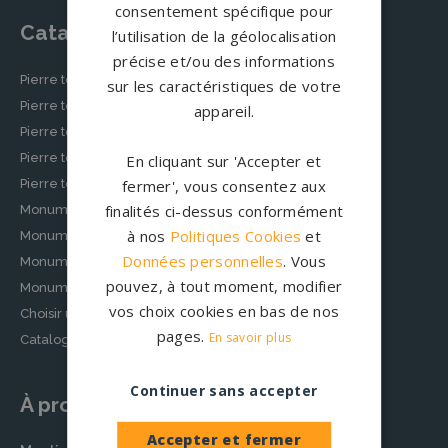
consentement spécifique pour
Catalogue
l’utilisation de la géolocalisation
précise et/ou des informations
Pierre tombale classique
sur les caractéristiques de votre
Pierre tombale moderne
appareil.
Pierre tombale originale
Pierre tombale épurée
En cliquant sur 'Accepter et
Pierre tombale musulmane
fermer', vous consentez aux
finalités ci-dessus conformément
Monuments funéraires personnalisés
à nos
Politiques Cookies
et
Monuments cinéraires personnalisés
Données personnelles
. Vous
Monument funéraire chrétien
pouvez, à tout moment, modifier
Monument funéraire juif
vos choix cookies en bas de nos
Choisir un modèle de pierre tombale
pages.
En savoir plus
Catalogue granits
Continuer sans accepter
À propos
Accepter et fermer