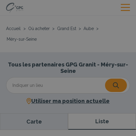
Accueil
>
Où acheter
>
Grand Est
>
Aube
>
Méry-sur-Seine
Tous les partenaires GPG Granit - Méry-sur-
Seine
Utiliser ma position actuelle
Liste
Carte