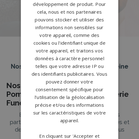
notre configurateur 3D en ligne.
développement de produit. Pour
cela, nous et nos partenaires
PERSONNALISEZ VOTRE MONUMENT
pouvons stocker et utiliser des
informations non sensibles sur
votre appareil, comme des
cookies ou l'identifiant unique de
votre appareil, et traitons vos
données à caractère personnel
Nos pierres tombales à Méry-sur-Seine
telles que votre adresse IP ou
des identifiants publicitaires. Vous
pouvez donner votre
Nos Partenaires Agences de
consentement spécifique pour
Pompes Funèbres et de Marbrerie
l’utilisation de la géolocalisation
Funéraire à MERY SUR SEINE
précise et/ou des informations
sur les caractéristiques de votre
Bienvenue à MERY SUR SEINE, où nos
appareil.
partenaires agences de pompes funèbres et
de marbrerie funéraire s’engagent à vous
En cliquant sur 'Accepter et
accompagner avec dignité et respect dans ces