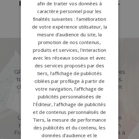
Pompes funèbres Villenauxe-la-
afin de traiter vos données à
caractère personnel pour les
Grande
→
finalités suivantes : l’amélioration
de votre expérience utilisateur, la
mesure d’audience du site, la
promotion de nos contenus,
produits et services, l'interaction
Des pierres tombales uniques et
avec les réseaux sociaux et avec
originales
des services proposés par des
GPG Granit offre un large choix de pierres
tiers, l’affichage de publicités
tombales en granit de styles modernes,
ciblées par profilage à partir de
classiques ou originales à personnaliser.
votre navigation, l'affichage de
publicités personnalisées de
DÉCOUVREZ NOTRE CATALOGUE
l’Éditeur, l'affichage de publicités
Accompagnement sur-mesure
et de contenus personnalisés de
Un accompagnement sur mesure et un
Tiers, la mesure de performance
réseau de 1200 partenaires partout en
des publicités et du contenu, les
France. Personnalisation avancée grâce à
données d’audience et le