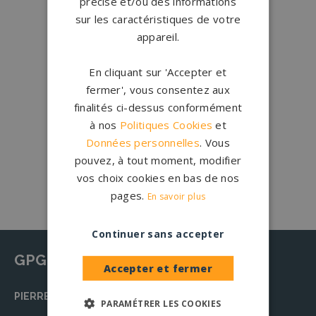
précise et/ou des informations
Créations
sur-mesure
sur les caractéristiques de votre
Configurateur
appareil.
1.200 partenaires
en France
En cliquant sur 'Accepter et
Nos partenaires
fermer', vous consentez aux
finalités ci-dessus conformément
à nos
Politiques Cookies
et
Large choix de
granits et de
Données personnelles
. Vous
coloris
pouvez, à tout moment, modifier
Nos granits
vos choix cookies en bas de nos
pages.
En savoir plus
Continuer sans accepter
GPG Granit
Accepter et fermer
PIERRE TOMBALE
PARAMÉTRER LES COOKIES