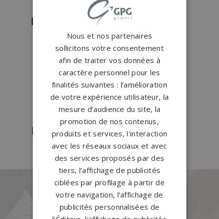
Pompes funèbres Haguenau
→
Pompes funèbres KESKASTEL
→
Nous et nos partenaires
Pompes funèbres Molsheim
→
sollicitons votre consentement
Pompes funèbres Mothern
→
afin de traiter vos données à
Pompes funèbres Oberdorf-
caractère personnel pour les
Spachbach
→
finalités suivantes : l’amélioration
de votre expérience utilisateur, la
Pompes funèbres Schirmeck
→
mesure d’audience du site, la
Pompes funèbres Seltz
→
promotion de nos contenus,
Pompes funèbres Strasbourg
→
produits et services, l'interaction
avec les réseaux sociaux et avec
des services proposés par des
tiers, l’affichage de publicités
ciblées par profilage à partir de
votre navigation, l'affichage de
Des pierres tombales uniques et
publicités personnalisées de
originales
l’Éditeur, l'affichage de publicités