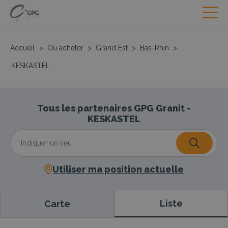
Accueil
>
Où acheter
>
Grand Est
>
Bas-Rhin
>
KESKASTEL
Tous les partenaires GPG Granit -
KESKASTEL
Utiliser ma position actuelle
Liste
Carte