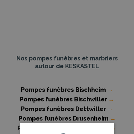
Nos pompes funèbres et marbriers
autour de KESKASTEL
Pompes funèbres Bischheim
→
Pompes funèbres Bischwiller
→
Pompes funèbres Dettwiller
→
Pompes funèbres Drusenheim
→
Pompes funèbres Duttlenheim
→