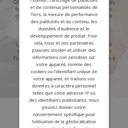
GPG Granit offre un large choix de pierres
et de contenus personnalisés de
tombales en granit de styles modernes,
Tiers, la mesure de performance
classiques ou originales à personnaliser.
des publicités et du contenu, les
DÉCOUVREZ NOTRE CATALOGUE
données d’audience et le
développement de produit. Pour
Accompagnement sur-mesure
cela, nous et nos partenaires
Un accompagnement sur mesure et un
pouvons stocker et utiliser des
réseau de 1200 partenaires partout en
informations non sensibles sur
France. Personnalisation avancée grâce à
votre appareil, comme des
notre configurateur 3D en ligne.
cookies ou l'identifiant unique de
PERSONNALISEZ VOTRE MONUMENT
votre appareil, et traitons vos
données à caractère personnel
telles que votre adresse IP ou
des identifiants publicitaires. Vous
Conception
française
pouvez donner votre
Qui sommes-nous ?
consentement spécifique pour
l’utilisation de la géolocalisation