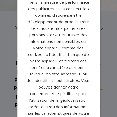
Tiers, la mesure de performance
des publicités et du contenu, les
données d’audience et le
développement de produit. Pour
Nos pompes funèbres et marbriers
cela, nous et nos partenaires
partenaires à proximité
pouvons stocker et utiliser des
informations non sensibles sur
votre appareil, comme des
cookies ou l'identifiant unique de
Pompes funèbres -
Bischheim→
votre appareil, et traitons vos
Pompes funèbres -
Bischwiller→
données à caractère personnel
Pompes funèbres -
Dettwiller→
telles que votre adresse IP ou
Pompes funèbres -
Drusenheim→
des identifiants publicitaires. Vous
pouvez donner votre
Pompes funèbres -
Duttlenheim→
consentement spécifique pour
Pompes funèbres -
Haguenau→
l’utilisation de la géolocalisation
Pompes funèbres -
KESKASTEL→
précise et/ou des informations
sur les caractéristiques de votre
Pompes funèbres -
Molsheim→