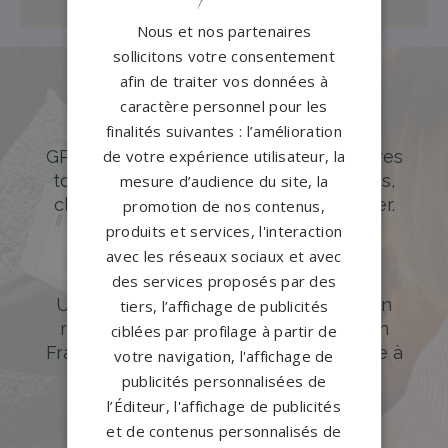
Nous et nos partenaires
sollicitons votre consentement
afin de traiter vos données à
caractère personnel pour les
Des pierres tombales uniques et
finalités suivantes : l’amélioration
originales
de votre expérience utilisateur, la
GPG Granit offre un large choix de pierres
tombales en granit de styles modernes,
mesure d’audience du site, la
classiques ou originales à personnaliser.
promotion de nos contenus,
produits et services, l'interaction
DÉCOUVREZ NOTRE CATALOGUE
avec les réseaux sociaux et avec
Accompagnement sur-mesure
des services proposés par des
Un accompagnement sur mesure et un
tiers, l’affichage de publicités
réseau de 1200 partenaires partout en
ciblées par profilage à partir de
France. Personnalisation avancée grâce à
votre navigation, l'affichage de
notre configurateur 3D en ligne.
publicités personnalisées de
l’Éditeur, l'affichage de publicités
PERSONNALISEZ VOTRE MONUMENT
et de contenus personnalisés de