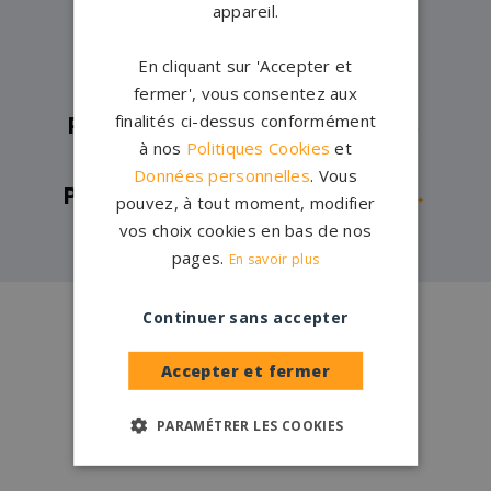
appareil.
Pompes funèbres -
Mothern→
Pompes funèbres -
Oberdorf-
En cliquant sur 'Accepter et
Spachbach→
fermer', vous consentez aux
finalités ci-dessus conformément
Pompes funèbres -
Schirmeck→
à nos
Politiques Cookies
et
Pompes funèbres -
Seltz→
Données personnelles
. Vous
Pompes funèbres -
Strasbourg→
pouvez, à tout moment, modifier
vos choix cookies en bas de nos
pages.
En savoir plus
Conception
française
Continuer sans accepter
Qui sommes-nous ?
Accepter et fermer
Créations
sur-mesure
PARAMÉTRER LES COOKIES
Configurateur