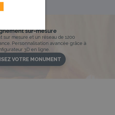
nement sur-mesure
sur mesure et un réseau de 1200
ance. Personnalisation avancée grâce à
figurateur 3D en ligne.
ISEZ VOTRE MONUMENT