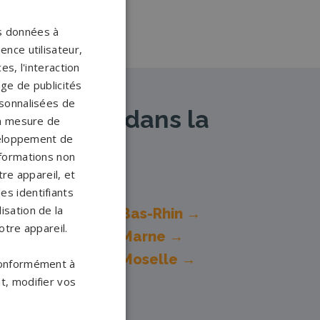
os données à
ence utilisateur,
s, l'interaction
age de publicités
ersonnalisées de
artenaires dans la
 la mesure de
veloppement de
nformations non
re appareil, et
es identifiants
isation de la
ompes funèbres
Bas-Rhin →
otre appareil.
ompes funèbres
Marne →
ompes funèbres
Moselle →
 conformément à
t, modifier vos