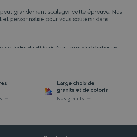
 peut grandement soulager cette épreuve. Nos
et personnalisé pour vous soutenir dans
x souhaits du défunt. Que vous choisissiez un
ans chaque étape de ce parcours difficile. Nous
istratives soient effectuées correctement.
res
Large choix de
 partenaires proposent des cérémonies civiles
granits et de coloris
haque détail, de la préparation de l’éloge
s
Nos granits
 de recueillement et de souvenir unique.
nts funéraires. Que vous souhaitiez ériger un
int de respect et de professionnalisme. Nos
de repos du défunt soit toujours digne et