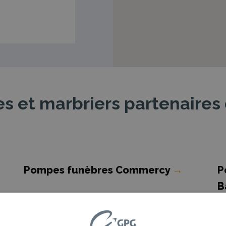
 et marbriers partenaires 
e
Pompes funèbres Commercy
→
P
B
Pompes funèbres Revigny-sur-
P
Ornain
→