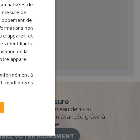
ersonnalisées de
 la mesure de
veloppement de
nformations non
re appareil, et
es identifiants
isation de la
otre appareil.
 conformément à
t, modifier vos
nement sur-mesure
sur mesure et un réseau de 1200
ance. Personnalisation avancée grâce à
figurateur 3D en ligne.
ISEZ VOTRE MONUMENT