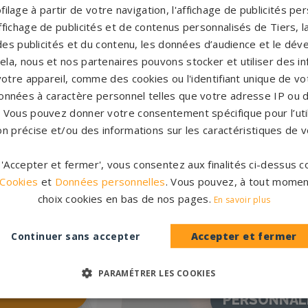
filage à partir de votre navigation, l'affichage de publicités p
'affichage de publicités et de contenus personnalisés de Tiers,
es publicités et du contenu, les données d’audience et le dé
cela, nous et nos partenaires pouvons stocker et utiliser des i
votre appareil, comme des cookies ou l'identifiant unique de vot
onnées à caractère personnel telles que votre adresse IP ou d
s. Vous pouvez donner votre consentement spécifique pour l’util
on précise et/ou des informations sur les caractéristiques de v
r 'Accepter et fermer', vous consentez aux finalités ci-dessus
 Cookies
et
Données personnelles
. Vous pouvez, à tout momen
choix cookies en bas de nos pages.
En savoir plus
Accompag
es et originales
Continuer sans accepter
Accepter et fermer
Un accompagnement 
rres tombales en granit de
partenaires partout en Fr
inales à personnaliser.
notre con
PARAMÉTRER LES COOKIES
CATALOGUE
PERSONNAL