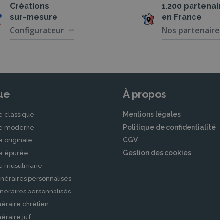
Créations
1.200 partenai
sur-mesure
en France
Configurateur
Nos partenaire
ue
À propos
Mentions légales
e classique
Politique de confidentialité
le moderne
CGV
e originale
Gestion des cookies
le épurée
le musulmane
néraires personnalisés
néraires personnalisés
éraire chrétien
raire juif