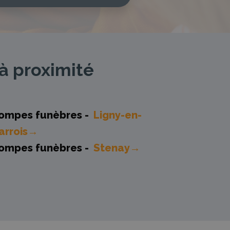
à proximité
ompes funèbres -
Ligny-en-
arrois→
ompes funèbres -
Stenay→