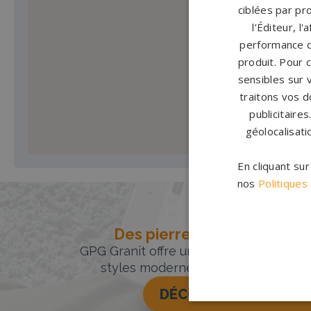
ciblées par pro
l’Éditeur, l
performance d
produit. Pour 
sensibles sur 
traitons vos d
publicitaire
géolocalisati
En cliquant su
nos
Politiques
Des pierres tombales uniqu
GPG Granit offre un large choix de pie
styles modernes, classiques ou orig
DÉCOUVREZ NOTRE 