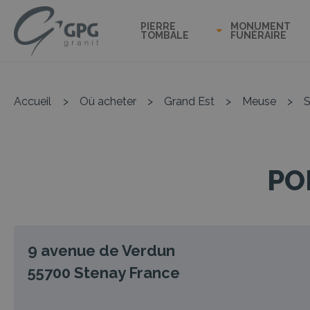
PIERRE
MONUMENT
TOMBALE
FUNÉRAIRE
Accueil
>
Où acheter
>
Grand Est
>
Meuse
>
S
PO
9 avenue de Verdun
55700
Stenay
France