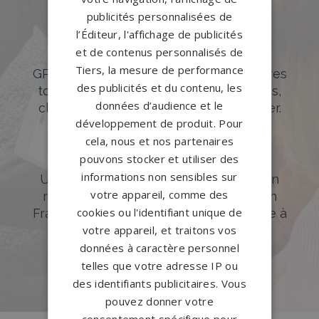
publicités personnalisées de
l’Éditeur, l'affichage de publicités
Des pierres tombales uniques et
et de contenus personnalisés de
originales
Tiers, la mesure de performance
GPG Granit offre un large choix de pierres
des publicités et du contenu, les
tombales en granit de styles modernes,
données d’audience et le
classiques ou originales à personnaliser.
développement de produit. Pour
DÉCOUVREZ NOTRE CATALOGUE
cela, nous et nos partenaires
pouvons stocker et utiliser des
Accompagnement sur-mesure
informations non sensibles sur
Un accompagnement sur mesure et un
votre appareil, comme des
réseau de 1200 partenaires partout en
cookies ou l'identifiant unique de
France. Personnalisation avancée grâce à
votre appareil, et traitons vos
notre configurateur 3D en ligne.
données à caractère personnel
PERSONNALISEZ VOTRE MONUMENT
telles que votre adresse IP ou
des identifiants publicitaires. Vous
pouvez donner votre
consentement spécifique pour