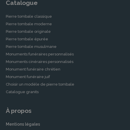
sépultures pour un hommage durable et
Catalogue
respectueux.
Pierre tombale classique
Contrats de prévoyance obsèques
Pierre tombale moderne
Pour ceux souhaitant prévoir leurs obsèques et
Pierre tombale originale
soulager leurs proches, nos partenaires
Pierre tombale épurée
proposent des
contrats de prévoyance
Pierre tombale musulmane
obsèques
. Ces contrats permettent de définir
Monuments funéraires personnalisés
à l’avance les détails de la cérémonie et de
Monuments cinéraires personnalisés
fixer un budget précis.
Monument funéraire chrétien
Démarches après un Décès à
Monument funéraire juif
GRANDVILLIERS
Choisir un modèle de pierre tombale
Catalogue granits
Face à la perte d’un proche, les démarches
administratives peuvent sembler
insurmontables. Nos agences partenaires à
À propos
Grandvilliers vous soutiennent et vous guident
dans ces formalités souvent complexes.
Mentions légales