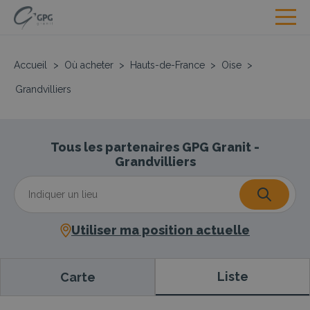
Accueil
>
Où acheter
>
Hauts-de-France
>
Oise
>
Grandvilliers
Tous les partenaires GPG Granit -
Grandvilliers
Utiliser ma position actuelle
Liste
Carte