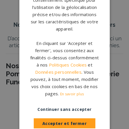
l’utilisation de la géolocalisation
précise et/ou des informations
sur les caractéristiques de votre
Nos pierres tombales à Grandvilliers
appareil.
D’accord! Pour la ville de Grandvilliers, voici un
En cliquant sur 'Accepter et
article structuré selon les directives fournies.
fermer', vous consentez aux
finalités ci-dessus conformément
Nos Partenaires Agences de
à nos
Politiques Cookies
et
Données personnelles
. Vous
Pompes Funèbres et de Marbrerie
pouvez, à tout moment, modifier
Funéraire à GRANDVILLIERS
vos choix cookies en bas de nos
Lorsque nous perdons un être cher, trouver
pages.
En savoir plus
une assistance fiable et respectueuse pour
Lire plus
→
organiser les obsèques peut être un véritable
Continuer sans accepter
soulagement. À Grandvilliers,
Nos Partenaires
Agences de Pompes Funèbres et de
Accepter et fermer
Marbrerie Funéraire
vous proposent un