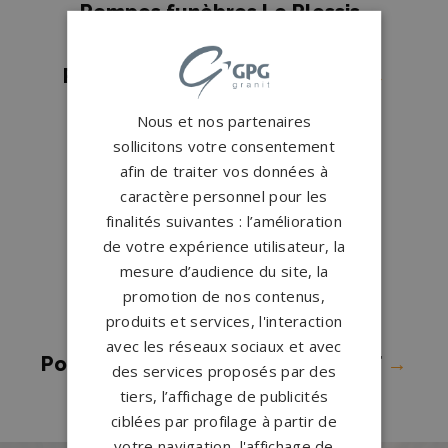
Pompes funèbres Le Plessis-
Belleville
→
Pompes funèbres LIANCOURT
→
Pompes funèbres Maignelay-
Nous et nos partenaires
Montigny
→
sollicitons votre consentement
Pompes funèbres Méru
→
afin de traiter vos données à
caractère personnel pour les
Pompes funèbres Noailles
→
finalités suivantes : l’amélioration
Pompes funèbres NOYON
→
de votre expérience utilisateur, la
Pompes funèbres PONT STE
mesure d’audience du site, la
promotion de nos contenus,
MAXENCE
→
produits et services, l'interaction
Pompes funèbres Senlis
→
avec les réseaux sociaux et avec
Pompes funèbres TRACY LE MONT
→
des services proposés par des
tiers, l’affichage de publicités
ciblées par profilage à partir de
votre navigation, l'affichage de