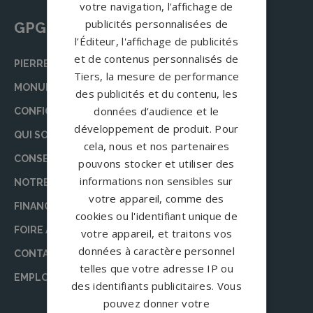
votre navigation, l'affichage de
publicités personnalisées de
GPG Granit
l’Éditeur, l'affichage de publicités
et de contenus personnalisés de
PIERRE TOMBALE
Tiers, la mesure de performance
MONUMENT FUNÉRAIRE
des publicités et du contenu, les
données d’audience et le
CONFIGURATEUR
développement de produit. Pour
QUI SOMMES-NOUS ?
cela, nous et nos partenaires
CONSEILS
pouvons stocker et utiliser des
informations non sensibles sur
NOTRE ÉQUIPE DE RÉDACTION
votre appareil, comme des
FINANCEMENT DES OBSÈQUES
cookies ou l'identifiant unique de
FOIRE AUX QUESTIONS (FAQ)
votre appareil, et traitons vos
données à caractère personnel
CONTACT
telles que votre adresse IP ou
EMPLOI
des identifiants publicitaires. Vous
pouvez donner votre