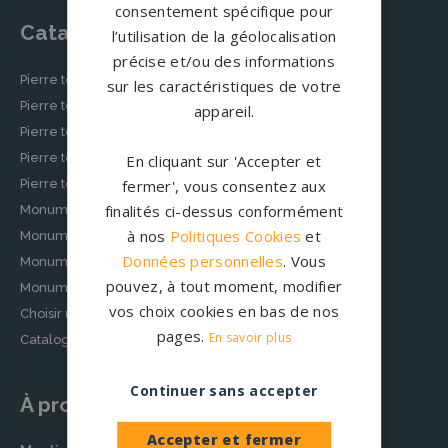
consentement spécifique pour
Catalogue
l’utilisation de la géolocalisation
précise et/ou des informations
Pierre tombale classique
sur les caractéristiques de votre
Pierre tombale moderne
appareil.
Pierre tombale originale
Pierre tombale épurée
En cliquant sur 'Accepter et
Pierre tombale musulmane
fermer', vous consentez aux
finalités ci-dessus conformément
Monuments funéraires personnalisés
à nos
Politiques Cookies
et
Monuments cinéraires personnalisés
Données personnelles
. Vous
Monument funéraire chrétien
pouvez, à tout moment, modifier
Monument funéraire juif
vos choix cookies en bas de nos
Choisir un modèle de pierre tombale
pages.
En savoir plus
Catalogue granits
Continuer sans accepter
À propos
Accepter et fermer