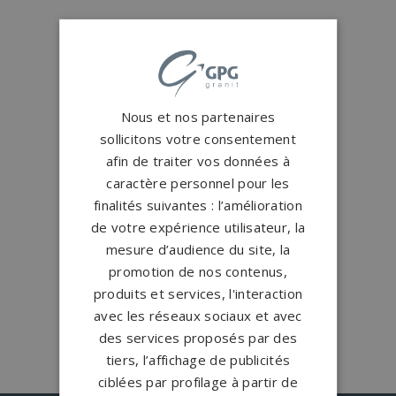
Conception
française
Qui sommes-nous ?
Créations
sur-mesure
Nous et nos partenaires
Configurateur
sollicitons votre consentement
afin de traiter vos données à
caractère personnel pour les
1.200 partenaires
en France
finalités suivantes : l’amélioration
Nos partenaires
de votre expérience utilisateur, la
mesure d’audience du site, la
Large choix de
granits et de
promotion de nos contenus,
coloris
produits et services, l'interaction
Nos granits
avec les réseaux sociaux et avec
des services proposés par des
tiers, l’affichage de publicités
ciblées par profilage à partir de