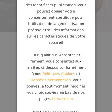
notre configurateur 3D en ligne.
des identifiants publicitaires. Vous
pouvez donner votre
PERSONNALISEZ VOTRE MONUMENT
consentement spécifique pour
l’utilisation de la géolocalisation
précise et/ou des informations
sur les caractéristiques de votre
Conception
française
appareil.
Qui sommes-nous ?
En cliquant sur 'Accepter et
fermer', vous consentez aux
Créations
sur-mesure
finalités ci-dessus conformément
Configurateur
à nos
Politiques Cookies
et
Données personnelles
. Vous
1.200 partenaires
en France
pouvez, à tout moment, modifier
Nos partenaires
vos choix cookies en bas de nos
pages.
En savoir plus
Large choix de
granits et de
coloris