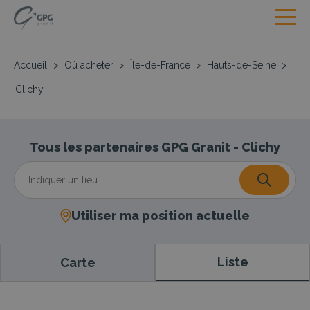
Accueil
>
Où acheter
>
Île-de-France
>
Hauts-de-Seine
>
Clichy
Tous les partenaires GPG Granit - Clichy
Utiliser ma position actuelle
Liste
Carte