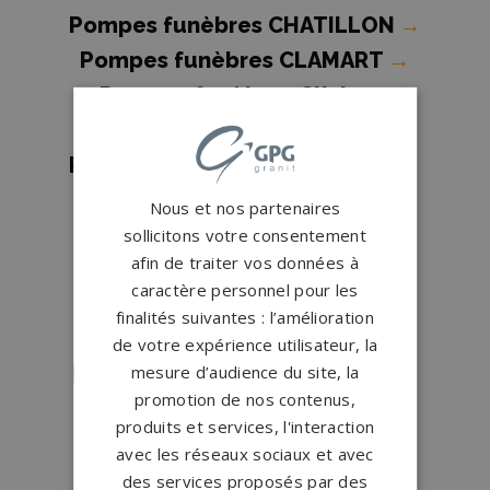
Pompes funèbres CHATILLON
→
Pompes funèbres CLAMART
→
Pompes funèbres Clichy
→
Pompes funèbres Colombes
→
Pompes funèbres Courbevoie
→
Pompes funèbres Issy-les-
Nous et nos partenaires
Moulineaux
→
sollicitons votre consentement
afin de traiter vos données à
Pompes funèbres Levallois-
caractère personnel pour les
Perret
→
finalités suivantes : l’amélioration
Pompes funèbres Meudon
→
de votre expérience utilisateur, la
mesure d’audience du site, la
Pompes funèbres Montrouge
→
promotion de nos contenus,
Pompes funèbres Neuilly-sur-
produits et services, l'interaction
Seine
→
avec les réseaux sociaux et avec
Pompes funèbres Puteaux
→
des services proposés par des