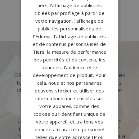
tiers, l’affichage de publicités
Pompes funèbres Rueil-
ciblées par profilage à partir de
Malmaison
→
votre navigation, l'affichage de
publicités personnalisées de
l’Éditeur, l'affichage de publicités
et de contenus personnalisés de
Tiers, la mesure de performance
des publicités et du contenu, les
Des pierres tombales uniques et
originales
données d’audience et le
GPG Granit offre un large choix de pierres
développement de produit. Pour
tombales en granit de styles modernes,
cela, nous et nos partenaires
classiques ou originales à personnaliser.
pouvons stocker et utiliser des
informations non sensibles sur
DÉCOUVREZ NOTRE CATALOGUE
votre appareil, comme des
Accompagnement sur-mesure
cookies ou l'identifiant unique de
Un accompagnement sur mesure et un
votre appareil, et traitons vos
réseau de 1200 partenaires partout en
données à caractère personnel
France. Personnalisation avancée grâce à
telles que votre adresse IP ou