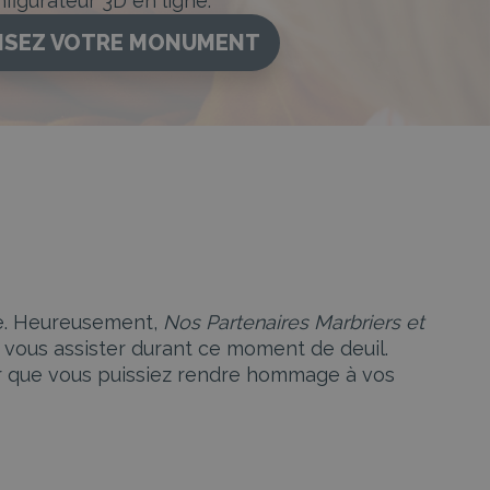
figurateur 3D en ligne.
ISEZ VOTRE MONUMENT
te. Heureusement,
Nos Partenaires Marbriers et
ous assister durant ce moment de deuil.
r que vous puissiez rendre hommage à vos
 aux souhaits et aux volontés des défunts et