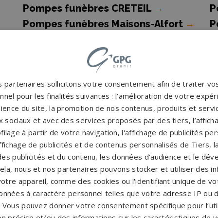
Pompes funèbres CRETEIL
→
P
Pompes funèbres Maisons-Alfort
→
P
M
Pompes funèbres ST MAUR DES
P
FOSSES
→
 partenaires sollicitons votre consentement afin de traiter v
Pompes funèbres VILLEJUIF
→
P
nel pour les finalités suivantes : l’amélioration de votre expéri
R
ience du site, la promotion de nos contenus, produits et service
 sociaux et avec des services proposés par des tiers, l’affich
filage à partir de votre navigation, l'affichage de publicités p
'affichage de publicités et de contenus personnalisés de Tiers,
es publicités et du contenu, les données d’audience et le dé
cela, nous et nos partenaires pouvons stocker et utiliser des i
votre appareil, comme des cookies ou l'identifiant unique de vot
onnées à caractère personnel telles que votre adresse IP ou d
 et marbriers funéraires p
s. Vous pouvez donner votre consentement spécifique pour l’util
on précise et/ou des informations sur les caractéristiques de v