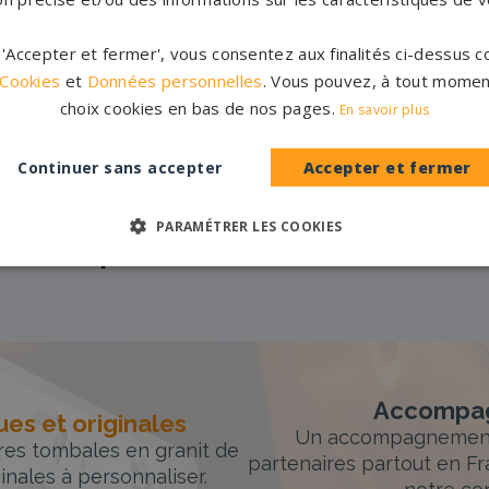
e
r 'Accepter et fermer', vous consentez aux finalités ci-dessus
 Cookies
et
Données personnelles
. Vous pouvez, à tout momen
choix cookies en bas de nos pages.
En savoir plus
Pompes funèbres
Hauts-de-Seine
P
→
Continuer sans accepter
Accepter et fermer
e
Pompes funèbres
Seine-Saint-
P
Denis →
PARAMÉTRER LES COOKIES
→
Pompes funèbres
Yvelines →
Accompag
es et originales
Un accompagnement 
rres tombales en granit de
partenaires partout en Fr
inales à personnaliser.