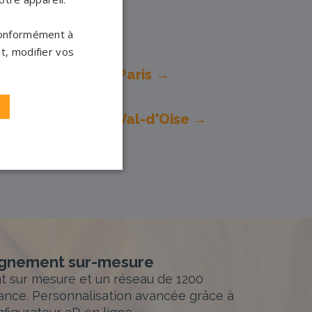
 conformément à
t, modifier vos
ompes funèbres
Paris →
ompes funèbres
Val-d'Oise →
nement sur-mesure
sur mesure et un réseau de 1200
ance. Personnalisation avancée grâce à