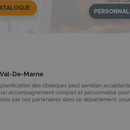
notre con
CATALOGUE
PERSONNAL
e Val-De-Marne
la planification des obsèques peut sembler accablan
t un accompagnement complet et personnalisé pour v
osés par nos partenaires dans ce département, pou
t des services d’inhumation et de crémation adaptés