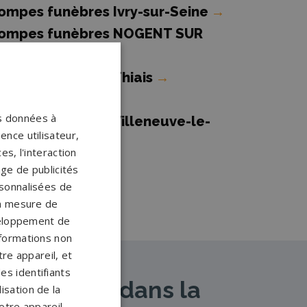
ompes funèbres Ivry-sur-Seine
→
ompes funèbres NOGENT SUR
ARNE
→
ompes funèbres Thiais
→
os données à
ompes funèbres Villeneuve-le-
ence utilisateur,
oi
→
s, l'interaction
age de publicités
ersonnalisées de
 la mesure de
veloppement de
nformations non
re appareil, et
es identifiants
artenaires dans la
isation de la
otre appareil.