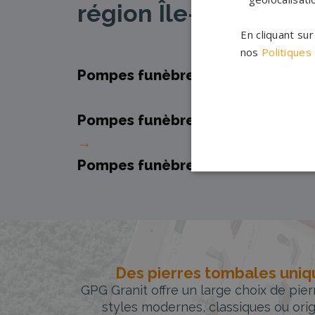
région Île-de-Franc
En cliquant su
nos
Politiques
Pompes funèbres
Essonne →
Pompes funèbres
Seine-et-Marn
→
Pompes funèbres
Val-de-Marne 
Des pierres tombales uniqu
GPG Granit offre un large choix de pie
styles modernes, classiques ou orig