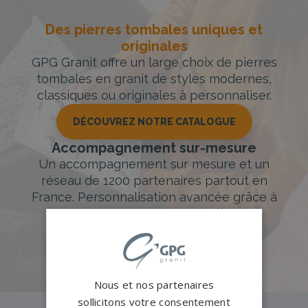
Des pierres tombales uniques et
originales
GPG Granit offre un large choix de pierres
tombales en granit de styles modernes,
classiques ou originales à personnaliser.
DÉCOUVREZ NOTRE CATALOGUE
Accompagnement sur-mesure
Un accompagnement sur mesure et un
réseau de 1200 partenaires partout en
France. Personnalisation avancée grâce à
notre configurateur 3D en ligne.
PERSONNALISEZ VOTRE MONUMENT
Nous et nos partenaires
sollicitons votre consentement