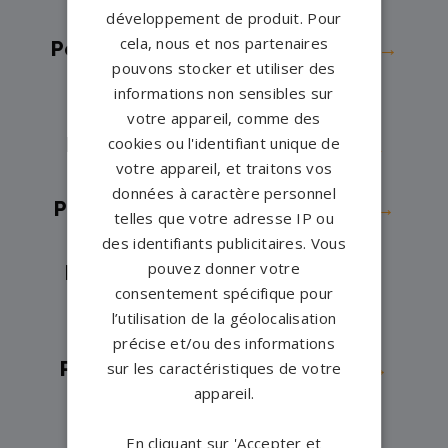
PONTCHARTRAIN→
développement de produit. Pour
cela, nous et nos partenaires
Pompes funèbres -
Les Mureaux→
pouvons stocker et utiliser des
Pompes funèbres -
Mantes-la-
informations non sensibles sur
Jolie→
votre appareil, comme des
cookies ou l'identifiant unique de
Pompes funèbres -
MAREIL SUR
votre appareil, et traitons vos
MAULDRE→
données à caractère personnel
Pompes funèbres -
Marly-le-Roi→
telles que votre adresse IP ou
Pompes funèbres -
Maule→
des identifiants publicitaires. Vous
pouvez donner votre
Pompes funèbres -
Maurepas→
consentement spécifique pour
Pompes funèbres -
Meulan-en-
l’utilisation de la géolocalisation
Yvelines→
précise et/ou des informations
Pompes funèbres -
Montesson→
sur les caractéristiques de votre
appareil.
Pompes funèbres -
Montfort-
l'Amaury→
En cliquant sur 'Accepter et