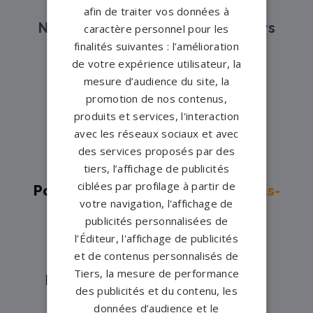
afin de traiter vos données à
Nos pompes funèbres et marbriers
caractère personnel pour les
partenaires à proximité
finalités suivantes : l’amélioration
de votre expérience utilisateur, la
mesure d’audience du site, la
promotion de nos contenus,
Pompes funèbres -
Achères→
produits et services, l'interaction
Pompes funèbres -
avec les réseaux sociaux et avec
AUBERGENVILLE→
des services proposés par des
Pompes funèbres -
Beynes→
tiers, l’affichage de publicités
ciblées par profilage à partir de
Pompes funèbres -
Carrières-sous-
votre navigation, l'affichage de
Poissy→
publicités personnalisées de
Pompes funèbres -
Conflans-
l’Éditeur, l'affichage de publicités
et de contenus personnalisés de
Sainte-Honorine→
Tiers, la mesure de performance
Pompes funèbres -
Élancourt→
des publicités et du contenu, les
Pompes funèbres -
JOUARS
données d’audience et le