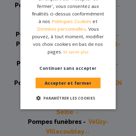
Pompes funèbres -
NOISY LE ROI→
fermer', vous consentez aux
finalités ci-dessus conformément
Pompes funèbres -
Plaisir→
à nos
Politiques Cookies
et
Pompes funèbres -
Poissy→
Données personnelles
. Vous
Pompes funèbres -
Rambouillet→
pouvez, à tout moment, modifier
Pompes funèbres -
Saint-Arnoult-
vos choix cookies en bas de nos
pages.
En savoir plus
en-Yvelines→
Pompes funèbres -
Sartrouville→
Continuer sans accepter
Pompes funèbres -
Septeuil→
Pompes funèbres -
ST ARNOULT EN
Accepter et fermer
YVELINES→
PARAMÉTRER LES COOKIES
Pompes funèbres -
Triel-sur-
Seine→
Pompes funèbres -
Vélizy-
Villacoublay→