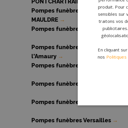
PONTCHARTRAIN
→
produit. Pour 
Pompes funèbres MAREIL SUR
sensibles sur 
MAULDRE
→
traitons vos d
Pompes funèbres Maurepas
→
publicitaire
géolocalisati
Pompes funèbres Montfort-
En cliquant su
l'Amaury
→
nos
Politiques
Pompes funèbres Poissy
→
Pompes funèbres Sartrouville
→
Pompes funèbres Triel-sur-Seine
Pompes funèbres Versailles
→