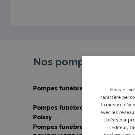
Nos pompes funèbres
Pompes funèbres Achères
→
Nous et nos
caractère person
la mesure d’aud
Pompes funèbres Carrières-sous-
avec les réseaux
Poissy
→
ciblées par pro
Pompes funèbres JOUARS
l’Éditeur, l
performance d