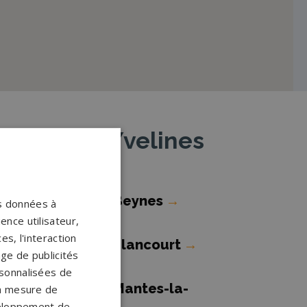
eulan-en-Yvelines
ompes funèbres Beynes
→
os données à
ence utilisateur,
s, l'interaction
ompes funèbres Élancourt
→
age de publicités
ersonnalisées de
ompes funèbres Mantes-la-
 la mesure de
veloppement de