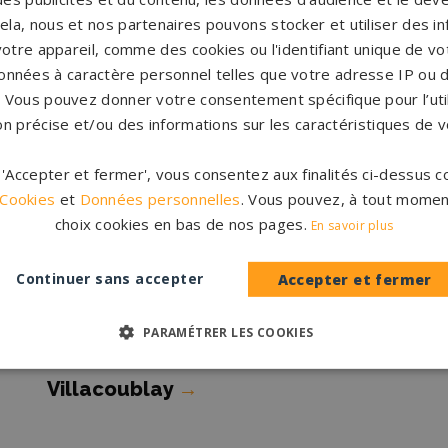
J
cela, nous et nos partenaires pouvons stocker et utiliser des i
Pompes funèbres Marly-le-Roi
→
P
votre appareil, comme des cookies ou l'identifiant unique de vot
onnées à caractère personnel telles que votre adresse IP ou d
Pompes funèbres Meulan-en-
P
s. Vous pouvez donner votre consentement spécifique pour l’util
on précise et/ou des informations sur les caractéristiques de v
Yvelines
→
Pompes funèbres NOISY LE ROI
→
P
r 'Accepter et fermer', vous consentez aux finalités ci-dessus
 Cookies
et
Données personnelles
. Vous pouvez, à tout momen
choix cookies en bas de nos pages.
Pompes funèbres Rambouillet
→
P
En savoir plus
e
Continuer sans accepter
Accepter et fermer
Pompes funèbres Septeuil
→
P
Y
PARAMÉTRER LES COOKIES
→
Pompes funèbres Vélizy-
P
Villacoublay
→