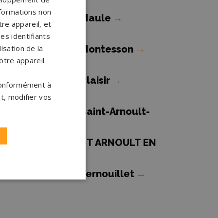
olie
→
nformations non
ompes funèbres Maule
→
re appareil, et
es identifiants
ompes funèbres Montesson
→
isation de la
otre appareil.
ompes funèbres Plaisir
→
 conformément à
t, modifier vos
ompes funèbres Saint-Arnoult-
n-Yvelines
→
ompes funèbres ST ARNOULT EN
VELINES
→
ompes funèbres Vernouillet
→