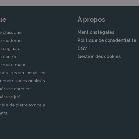
ue
À propos
Mentions légales
e classique
Politique de confidentialité
le moderne
CGV
e originale
Gestion des cookies
le épurée
le musulmane
néraires personnalisés
néraires personnalisés
éraire chrétien
raire juif
dèle de pierre tombale
nits