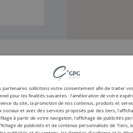
 et marbriers autour de M
Pompes funèbres
P
 partenaires sollicitons votre consentement afin de traiter v
nel pour les finalités suivantes : l’amélioration de votre expéri
AUBERGENVILLE
→
ience du site, la promotion de nos contenus, produits et service
Pompes funèbres Conflans-Sainte-
P
 sociaux et avec des services proposés par des tiers, l’affich
Honorine
→
filage à partir de votre navigation, l'affichage de publicités p
Pompes funèbres Les Mureaux
→
P
'affichage de publicités et de contenus personnalisés de Tiers,
es publicités et du contenu, les données d’audience et le dé