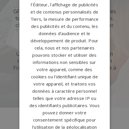
originales
l’Éditeur, l'affichage de publicités
GPG Granit offre un large choix de pierres
et de contenus personnalisés de
tombales en granit de styles modernes,
Tiers, la mesure de performance
classiques ou originales à personnaliser.
des publicités et du contenu, les
données d’audience et le
DÉCOUVREZ NOTRE CATALOGUE
développement de produit. Pour
Accompagnement sur-mesure
cela, nous et nos partenaires
Un accompagnement sur mesure et un
pouvons stocker et utiliser des
réseau de 1200 partenaires partout en
informations non sensibles sur
France. Personnalisation avancée grâce à
votre appareil, comme des
notre configurateur 3D en ligne.
cookies ou l'identifiant unique de
votre appareil, et traitons vos
PERSONNALISEZ VOTRE MONUMENT
données à caractère personnel
telles que votre adresse IP ou
des identifiants publicitaires. Vous
pouvez donner votre
consentement spécifique pour
l’utilisation de la géolocalisation