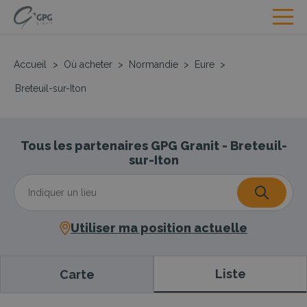
Accueil
>
Où acheter
>
Normandie
>
Eure
>
Breteuil-sur-Iton
Tous les partenaires GPG Granit - Breteuil-
sur-Iton
Utiliser ma position actuelle
Liste
Carte