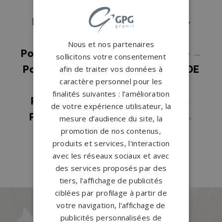
Pompes funèbres Menneval
→
Pompes funèbres Montfort-sur-
Risle
→
Nous et nos partenaires
Pompes funèbres Pont-de-l'Arche
→
sollicitons votre consentement
Pompes funèbres ST SEBASTIEN DE
afin de traiter vos données à
caractère personnel pour les
MORSENT
→
finalités suivantes : l’amélioration
Pompes funèbres Toutainville
→
de votre expérience utilisateur, la
Pompes funèbres Val-de-Reuil
→
mesure d’audience du site, la
promotion de nos contenus,
Pompes funèbres Verneuil-sur-
produits et services, l'interaction
Avre
→
avec les réseaux sociaux et avec
des services proposés par des
tiers, l’affichage de publicités
ciblées par profilage à partir de
votre navigation, l'affichage de
Des pierres tombales uniques et
publicités personnalisées de