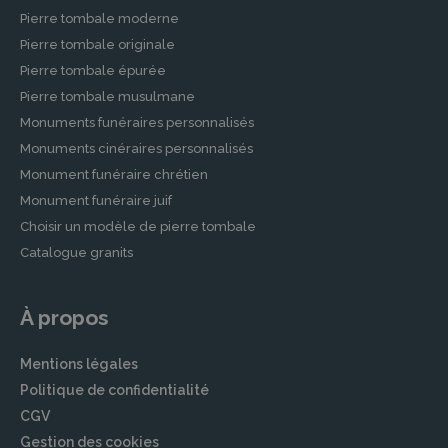
Contrats de Prévoyance Obsèques
Pierre tombale moderne
Pierre tombale originale
Prévoir ses obsèques permet de soulager ses
Pierre tombale épurée
proches des aspects pratiques et financiers.
Nos partenaires offrent des contrats de
Pierre tombale musulmane
prévoyance obsèques sur mesure pour
Monuments funéraires personnalisés
garantir le respect des volontés du défunt et
Monuments cinéraires personnalisés
assurer une prise en charge complète.
Monument funéraire chrétien
Monument funéraire juif
Démarches après un Décès à
Choisir un modèle de pierre tombale
BRETEUIL SUR ITON
Catalogue granits
Après le décès d’un proche, la gestion des
démarches administratives peut être
À propos
particulièrement éprouvante. Nos partenaires
vous accompagnent pour simplifier ces étapes
Mentions légales
et vous permettent de vous concentrer sur
Politique de confidentialité
votre deuil.
CGV
Accompagnement dans les Démarches
Gestion des cookies