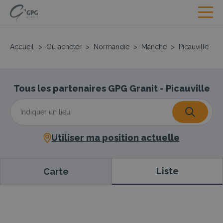
Accueil
>
Où acheter
>
Normandie
>
Manche
>
Picauville
Tous les partenaires GPG Granit - Picauville
Utiliser ma position actuelle
Liste
Carte