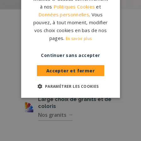
à nos
Politiques Cookies
et
Données personnelles
. Vous
Conception
française
pouvez, à tout moment, modifier
Qui sommes-nous ?
vos choix cookies en bas de nos
pages.
En savoir plus
Créations
sur-mesure
Configurateur
Continuer sans accepter
Accepter et fermer
1.200 partenaires
en France
Nos partenaires
PARAMÉTRER LES COOKIES
Large choix de
granits et de
coloris
Nos granits