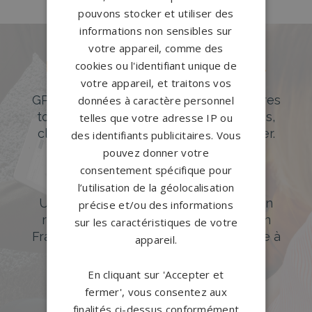
pouvons stocker et utiliser des
informations non sensibles sur
votre appareil, comme des
cookies ou l'identifiant unique de
Des pierres tombales uniques et
originales
votre appareil, et traitons vos
GPG Granit offre un large choix de pierres
données à caractère personnel
tombales en granit de styles modernes,
telles que votre adresse IP ou
classiques ou originales à personnaliser.
des identifiants publicitaires. Vous
pouvez donner votre
DÉCOUVREZ NOTRE CATALOGUE
consentement spécifique pour
Accompagnement sur-mesure
l’utilisation de la géolocalisation
Un accompagnement sur mesure et un
précise et/ou des informations
réseau de 1200 partenaires partout en
sur les caractéristiques de votre
France. Personnalisation avancée grâce à
appareil.
notre configurateur 3D en ligne.
En cliquant sur 'Accepter et
PERSONNALISEZ VOTRE MONUMENT
fermer', vous consentez aux
finalités ci-dessus conformément