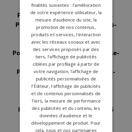
finalités suivantes : l’amélioration
Harcouët
→
de votre expérience utilisateur, la
Pompes funèbres Saint-James
→
mesure d’audience du site, la
Pompes funèbres Saint-Jean-des-
promotion de nos contenus,
Baisants
→
produits et services, l'interaction
avec les réseaux sociaux et avec
Pompes funèbres Saint-Lô
→
des services proposés par des
Pompes funèbres Saint-Sauveur-le-
tiers, l’affichage de publicités
Vicomte
→
ciblées par profilage à partir de
votre navigation, l'affichage de
Pompes funèbres Saint-Vaast-la-
publicités personnalisées de
Hougue
→
l’Éditeur, l'affichage de publicités
Pompes funèbres Sourdeval
→
et de contenus personnalisés de
Pompes funèbres Valognes
→
Tiers, la mesure de performance
des publicités et du contenu, les
Pompes funèbres VILLEDIEU LES
données d’audience et le
POELES
→
développement de produit. Pour
cela, nous et nos partenaires