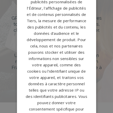
publicités personnalisées de
Des pierres tombales uniques et
l’Éditeur, l'affichage de publicités
originales
et de contenus personnalisés de
GPG Granit offre un large choix de pierres
Tiers, la mesure de performance
tombales en granit de styles modernes,
des publicités et du contenu, les
classiques ou originales à personnaliser.
données d’audience et le
développement de produit. Pour
DÉCOUVREZ NOTRE CATALOGUE
cela, nous et nos partenaires
Accompagnement sur-mesure
pouvons stocker et utiliser des
Un accompagnement sur mesure et un
informations non sensibles sur
réseau de 1200 partenaires partout en
votre appareil, comme des
France. Personnalisation avancée grâce à
cookies ou l'identifiant unique de
notre configurateur 3D en ligne.
votre appareil, et traitons vos
données à caractère personnel
PERSONNALISEZ VOTRE MONUMENT
telles que votre adresse IP ou
des identifiants publicitaires. Vous
pouvez donner votre
consentement spécifique pour
Conception
française