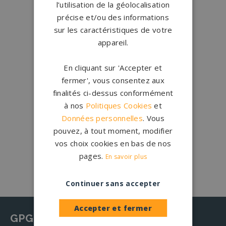
l’utilisation de la géolocalisation
Qui sommes-nous ?
précise et/ou des informations
sur les caractéristiques de votre
Créations
sur-mesure
appareil.
Configurateur
En cliquant sur 'Accepter et
fermer', vous consentez aux
1.200 partenaires
en France
finalités ci-dessus conformément
Nos partenaires
à nos
Politiques Cookies
et
Données personnelles
. Vous
Large choix de
granits et de
pouvez, à tout moment, modifier
coloris
vos choix cookies en bas de nos
Nos granits
pages.
En savoir plus
Continuer sans accepter
Accepter et fermer
GPG Granit