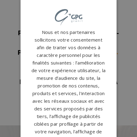
l'Autize
→
Pompes funèbres Niort
→
Pompes funèbres Parthenay
→
Nous et nos partenaires
Pompes funèbres Saint-Maixent-
sollicitons votre consentement
l'École
→
afin de traiter vos données à
Pompes funèbres Saint-Varent
→
caractère personnel pour les
Pompes funèbres Sainte-
finalités suivantes : l’amélioration
de votre expérience utilisateur, la
Radegonde
→
mesure d’audience du site, la
Pompes funèbres ST HILAIRE LA
promotion de nos contenus,
PALUD
→
produits et services, l'interaction
avec les réseaux sociaux et avec
Pompes funèbres Thénezay
→
des services proposés par des
tiers, l’affichage de publicités
ciblées par profilage à partir de
votre navigation, l'affichage de