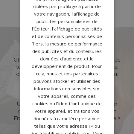
CAMEYRAC
→
ciblées par profilage à partir de
votre navigation, l'affichage de
publicités personnalisées de
l’Éditeur, l'affichage de publicités
et de contenus personnalisés de
Tiers, la mesure de performance
Des pierres tombales uniques et
des publicités et du contenu, les
originales
données d’audience et le
GPG Granit offre un large choix de pierres
développement de produit. Pour
tombales en granit de styles modernes,
cela, nous et nos partenaires
classiques ou originales à personnaliser.
pouvons stocker et utiliser des
DÉCOUVREZ NOTRE CATALOGUE
informations non sensibles sur
votre appareil, comme des
Accompagnement sur-mesure
cookies ou l'identifiant unique de
Un accompagnement sur mesure et un
votre appareil, et traitons vos
réseau de 1200 partenaires partout en
France. Personnalisation avancée grâce à
données à caractère personnel
notre configurateur 3D en ligne.
telles que votre adresse IP ou
des identifiants publicitaires. Vous