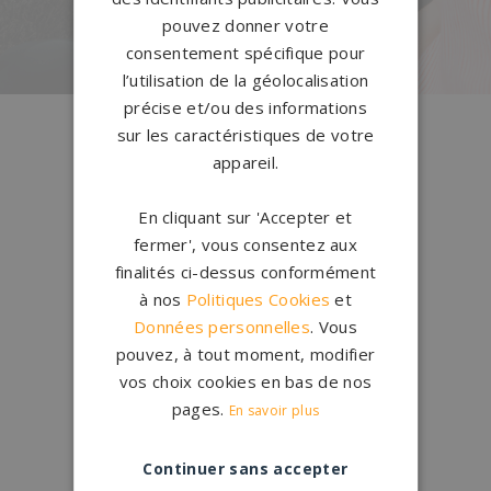
PERSONNALISEZ VOTRE MONUMENT
pouvez donner votre
consentement spécifique pour
l’utilisation de la géolocalisation
précise et/ou des informations
Conception
française
sur les caractéristiques de votre
Qui sommes-nous ?
appareil.
En cliquant sur 'Accepter et
Créations
sur-mesure
fermer', vous consentez aux
Configurateur
finalités ci-dessus conformément
à nos
Politiques Cookies
et
1.200 partenaires
en France
Données personnelles
. Vous
Nos partenaires
pouvez, à tout moment, modifier
vos choix cookies en bas de nos
Large choix de
granits et de
pages.
En savoir plus
coloris
Nos granits
Continuer sans accepter