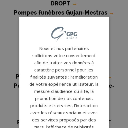
DROPT
→
Pompes funèbres Gujan-Mestras
→
Pompes funèbres La Réole
→
Pompes funèbres LACANAU
OCEAN
→
Nous et nos partenaires
Pompes funèbres Léognan
→
sollicitons votre consentement
Pompes funèbres Libourne
→
afin de traiter vos données à
Pompes funèbres Merignac
→
caractère personnel pour les
Pompes funèbres PAREMPUYRE
→
finalités suivantes : l’amélioration
de votre expérience utilisateur, la
Pompes funèbres Saint-Magne-de-
mesure d’audience du site, la
Castillon
→
promotion de nos contenus,
Pompes funèbres ST DENIS DE
produits et services, l'interaction
avec les réseaux sociaux et avec
PILE
→
des services proposés par des
Pompes funèbres ST SULPICE ET
tiers, l’affichage de publicités