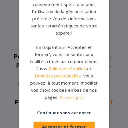
Pompes funèbres -
La Réole→
consentement spécifique pour
Pompes funèbres -
LACANAU
l’utilisation de la géolocalisation
précise et/ou des informations
OCEAN→
sur les caractéristiques de votre
Pompes funèbres -
Léognan→
appareil.
Pompes funèbres -
Libourne→
Pompes funèbres -
Merignac→
En cliquant sur 'Accepter et
fermer', vous consentez aux
Pompes funèbres -
PAREMPUYRE→
finalités ci-dessus conformément
Pompes funèbres -
Saint-Magne-
à nos
Politiques Cookies
et
de-Castillon→
Données personnelles
. Vous
pouvez, à tout moment, modifier
Pompes funèbres -
ST DENIS DE
vos choix cookies en bas de nos
PILE→
pages.
En savoir plus
Pompes funèbres -
ST SULPICE ET
CAMEYRAC→
Continuer sans accepter
Accepter et fermer