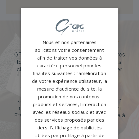
Des pierres tombales uniques et
Nous et nos partenaires
originales
sollicitons votre consentement
GPG Granit offre un large choix de pierres
afin de traiter vos données à
tombales en granit de styles modernes,
caractère personnel pour les
classiques ou originales à personnaliser.
finalités suivantes : l’amélioration
de votre expérience utilisateur, la
DÉCOUVREZ NOTRE CATALOGUE
mesure d’audience du site, la
Accompagnement sur-mesure
promotion de nos contenus,
Un accompagnement sur mesure et un
produits et services, l'interaction
réseau de 1200 partenaires partout en
avec les réseaux sociaux et avec
France. Personnalisation avancée grâce à
des services proposés par des
notre configurateur 3D en ligne.
tiers, l’affichage de publicités
ciblées par profilage à partir de
PERSONNALISEZ VOTRE MONUMENT