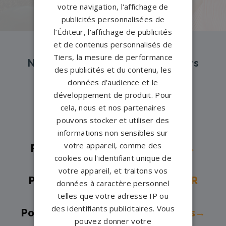
votre navigation, l'affichage de
publicités personnalisées de
l’Éditeur, l'affichage de publicités
et de contenus personnalisés de
Tiers, la mesure de performance
Nos pompes funèbres et marbriers
des publicités et du contenu, les
partenaires à proximité
données d’audience et le
développement de produit. Pour
cela, nous et nos partenaires
Pompes funèbres -
Arès→
pouvons stocker et utiliser des
Pompes funèbres -
Bègles→
informations non sensibles sur
votre appareil, comme des
Pompes funèbres -
BORDEAUX→
cookies ou l'identifiant unique de
Pompes funèbres -
Cadillac→
votre appareil, et traitons vos
Pompes funèbres -
GIRONDE SUR
données à caractère personnel
telles que votre adresse IP ou
DROPT→
des identifiants publicitaires. Vous
Pompes funèbres -
Gujan-Mestras→
pouvez donner votre