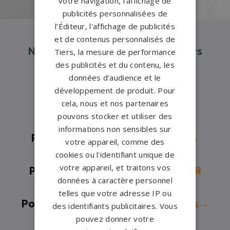
votre navigation, l'affichage de
publicités personnalisées de
l’Éditeur, l'affichage de publicités
et de contenus personnalisés de
Nos pompes funèbres et marbriers
Tiers, la mesure de performance
partenaires à proximité
des publicités et du contenu, les
données d’audience et le
développement de produit. Pour
cela, nous et nos partenaires
Pompes funèbres -
Arès→
pouvons stocker et utiliser des
Pompes funèbres -
Bègles→
informations non sensibles sur
Pompes funèbres -
BORDEAUX→
votre appareil, comme des
Pompes funèbres -
Cadillac→
cookies ou l'identifiant unique de
votre appareil, et traitons vos
Pompes funèbres -
GIRONDE SUR
données à caractère personnel
DROPT→
telles que votre adresse IP ou
Pompes funèbres -
Gujan-Mestras→
des identifiants publicitaires. Vous
pouvez donner votre
Pompes funèbres -
La Réole→