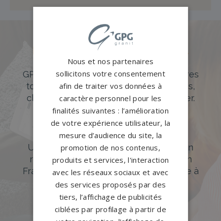
Des pierres tombales uniques et
Nous et nos partenaires
originales
sollicitons votre consentement
GPG Granit offre un large choix de pierres
afin de traiter vos données à
tombales en granit de styles modernes,
classiques ou originales à personnaliser.
caractère personnel pour les
finalités suivantes : l’amélioration
DÉCOUVREZ NOTRE CATALOGUE
de votre expérience utilisateur, la
Accompagnement sur-mesure
mesure d’audience du site, la
Un accompagnement sur mesure et un
promotion de nos contenus,
réseau de 1200 partenaires partout en
produits et services, l'interaction
France. Personnalisation avancée grâce à
avec les réseaux sociaux et avec
notre configurateur 3D en ligne.
des services proposés par des
tiers, l’affichage de publicités
PERSONNALISEZ VOTRE MONUMENT
ciblées par profilage à partir de