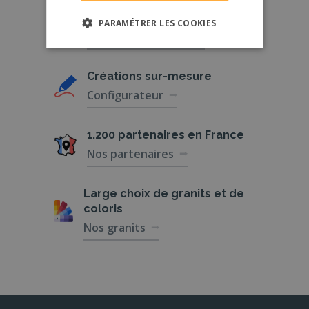
Conception
française
PARAMÉTRER LES COOKIES
Qui sommes-nous ?
Créations
sur-mesure
Configurateur
1.200 partenaires
en France
Nos partenaires
Large choix de
granits et de
coloris
Nos granits