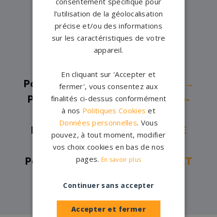
consentement spécifique pour
Pompes funèbres -
LACANAU
l’utilisation de la géolocalisation
OCEAN→
précise et/ou des informations
Pompes funèbres -
Léognan→
sur les caractéristiques de votre
appareil.
Pompes funèbres -
Libourne→
Pompes funèbres -
Merignac→
En cliquant sur 'Accepter et
Pompes funèbres -
PAREMPUYRE→
fermer', vous consentez aux
finalités ci-dessus conformément
Pompes funèbres -
Saint-Magne-
à nos
Politiques Cookies
et
de-Castillon→
Données personnelles
. Vous
Pompes funèbres -
ST DENIS DE
pouvez, à tout moment, modifier
PILE→
vos choix cookies en bas de nos
pages.
En savoir plus
Pompes funèbres -
ST SULPICE ET
CAMEYRAC→
Continuer sans accepter
Accepter et fermer