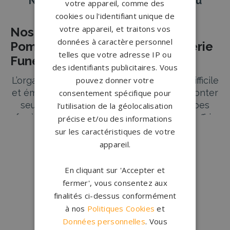
Nos pierres tombales à Beaupréau
votre appareil, comme des
cookies ou l'identifiant unique de
votre appareil, et traitons vos
Nos Partenaires Agences de
données à caractère personnel
Pompes Funèbres et de Marbrerie
telles que votre adresse IP ou
Funéraire à BEAUPREAU
des identifiants publicitaires. Vous
L’organisation d’obsèques est une tâche difficile
pouvez donner votre
et émotive que personne ne souhaite affronter
consentement spécifique pour
seul. Nos partenaires marbriers et pompes
l’utilisation de la géolocalisation
funèbres à Beaupréau sont là pour vous offrir
précise et/ou des informations
un accompagnement complet et respectueux
sur les caractéristiques de votre
dans ces moments éprouvants. Que ce soit
Lire plus
→
appareil.
pour une inhumation, une crémation, ou pour
choisir un monument funéraire, nos experts
En cliquant sur 'Accepter et
sont à votre disposition pour répondre à toutes
fermer', vous consentez aux
vos questions et vous guider pas à pas dans ce
finalités ci-dessus conformément
Conception
française
processus délicat.
à nos
Politiques Cookies
et
Qui sommes-nous ?
Données personnelles
. Vous
Services Funéraires Complets à