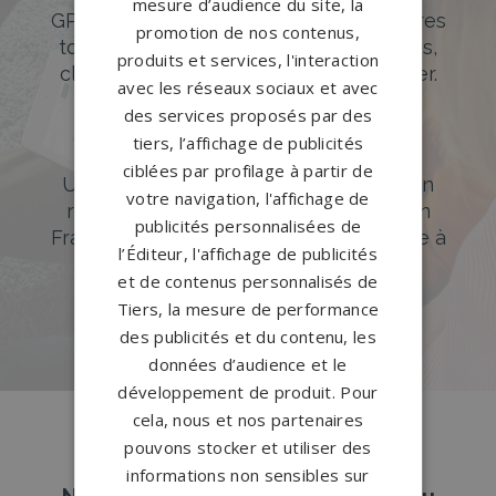
mesure d’audience du site, la
GPG Granit offre un large choix de pierres
promotion de nos contenus,
tombales en granit de styles modernes,
produits et services, l'interaction
classiques ou originales à personnaliser.
avec les réseaux sociaux et avec
des services proposés par des
DÉCOUVREZ NOTRE CATALOGUE
tiers, l’affichage de publicités
Accompagnement sur-mesure
ciblées par profilage à partir de
Un accompagnement sur mesure et un
votre navigation, l'affichage de
réseau de 1200 partenaires partout en
publicités personnalisées de
France. Personnalisation avancée grâce à
l’Éditeur, l'affichage de publicités
notre configurateur 3D en ligne.
et de contenus personnalisés de
PERSONNALISEZ VOTRE MONUMENT
Tiers, la mesure de performance
des publicités et du contenu, les
données d’audience et le
développement de produit. Pour
cela, nous et nos partenaires
pouvons stocker et utiliser des
informations non sensibles sur