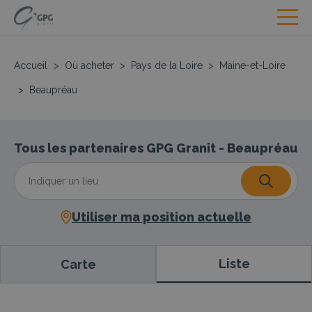
Accueil
>
Où acheter
>
Pays de la Loire
>
Maine-et-Loire
>
Beaupréau
Tous les partenaires GPG Granit - Beaupréau
Utiliser ma position actuelle
Liste
Carte