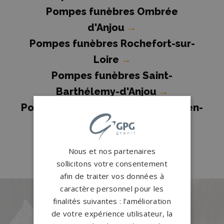
Pompes funèbres Ombrée
d'Anjou
→
Pompes funèbres Rochefort-sur-
Loire
→
Pompes funèbres Saint-
Barthélemy-d'Anjou
→
Pompes funèbres Saint-Macaire-en-
Mauges
→
Pompes funèbres Saumur
→
Nous et nos partenaires
sollicitons votre consentement
afin de traiter vos données à
caractère personnel pour les
finalités suivantes : l’amélioration
Des pierres tombales uniques et
de votre expérience utilisateur, la
originales