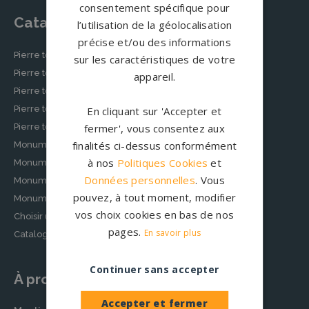
consentement spécifique pour
Catalogue
l’utilisation de la géolocalisation
précise et/ou des informations
Pierre tombale classique
sur les caractéristiques de votre
Pierre tombale moderne
appareil.
Pierre tombale originale
Pierre tombale épurée
En cliquant sur 'Accepter et
Pierre tombale musulmane
fermer', vous consentez aux
finalités ci-dessus conformément
Monuments funéraires personnalisés
à nos
Politiques Cookies
et
Monuments cinéraires personnalisés
Données personnelles
. Vous
Monument funéraire chrétien
pouvez, à tout moment, modifier
Monument funéraire juif
vos choix cookies en bas de nos
Choisir un modèle de pierre tombale
pages.
En savoir plus
Catalogue granits
Continuer sans accepter
À propos
Accepter et fermer