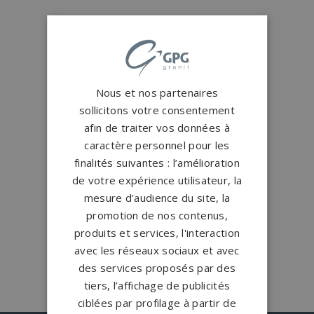
Conception
française
Qui sommes-nous ?
Créations
sur-mesure
Nous et nos partenaires
Configurateur
sollicitons votre consentement
afin de traiter vos données à
caractère personnel pour les
1.200 partenaires
en France
finalités suivantes : l’amélioration
Nos partenaires
de votre expérience utilisateur, la
mesure d’audience du site, la
Large choix de
granits et de
promotion de nos contenus,
coloris
produits et services, l'interaction
Nos granits
avec les réseaux sociaux et avec
des services proposés par des
tiers, l’affichage de publicités
ciblées par profilage à partir de