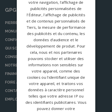
votre navigation, l'affichage de
publicités personnalisées de
GPG Granit
l’Éditeur, l'affichage de publicités
et de contenus personnalisés de
PIERRE TOMBALE
Tiers, la mesure de performance
MONUMENT FUNÉRAIRE
des publicités et du contenu, les
données d’audience et le
CONFIGURATEUR
développement de produit. Pour
QUI SOMMES-NOUS ?
cela, nous et nos partenaires
CONSEILS
pouvons stocker et utiliser des
informations non sensibles sur
NOTRE ÉQUIPE DE RÉDACTION
votre appareil, comme des
FINANCEMENT DES OBSÈQUES
cookies ou l'identifiant unique de
FOIRE AUX QUESTIONS (FAQ)
votre appareil, et traitons vos
données à caractère personnel
CONTACT
telles que votre adresse IP ou
EMPLOI
des identifiants publicitaires. Vous
pouvez donner votre