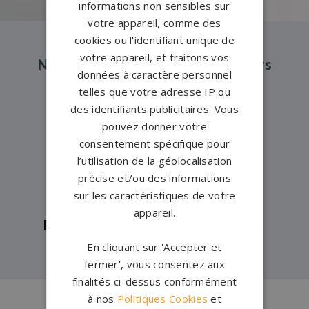
informations non sensibles sur
votre appareil, comme des
cookies ou l'identifiant unique de
votre appareil, et traitons vos
Nos pompes funèbres et marbriers
données à caractère personnel
partenaires à proximité
telles que votre adresse IP ou
des identifiants publicitaires. Vous
pouvez donner votre
Pompes funèbres -
Embrun→
consentement spécifique pour
Pompes funèbres -
Gap→
l’utilisation de la géolocalisation
précise et/ou des informations
Pompes funèbres -
Laragne
sur les caractéristiques de votre
Monteglin→
appareil.
Pompes funèbres -
Montmaur→
En cliquant sur 'Accepter et
fermer', vous consentez aux
finalités ci-dessus conformément
à nos
Politiques Cookies
et
Conception
française