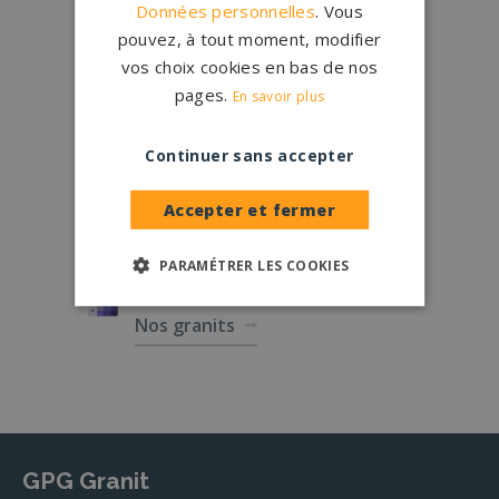
Données personnelles
. Vous
Qui sommes-nous ?
pouvez, à tout moment, modifier
vos choix cookies en bas de nos
Créations
sur-mesure
pages.
En savoir plus
Configurateur
Continuer sans accepter
1.200 partenaires
en France
Nos partenaires
Accepter et fermer
PARAMÉTRER LES COOKIES
Large choix de
granits et de
coloris
Nos granits
GPG Granit