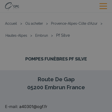
Accueil
>
Où acheter
>
Provence-Alpes-Côte d'Azur
>
Pf Silve
Hautes-Alpes
>
Embrun
>
POMPES FUNÈBRES PF SILVE
Route De Gap
05200
Embrun
France
E-mail:
a40301@ogf.fr