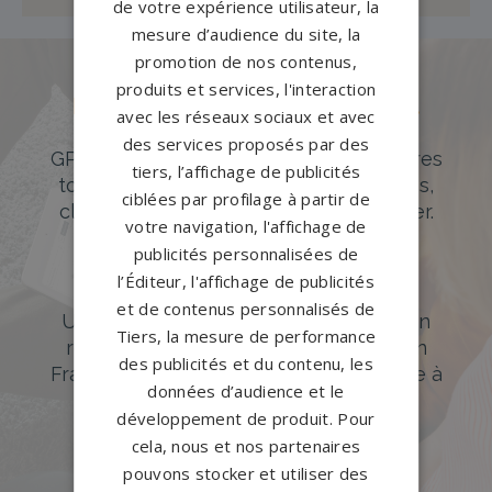
de votre expérience utilisateur, la
mesure d’audience du site, la
promotion de nos contenus,
produits et services, l'interaction
Des pierres tombales uniques et
avec les réseaux sociaux et avec
originales
des services proposés par des
GPG Granit offre un large choix de pierres
tiers, l’affichage de publicités
tombales en granit de styles modernes,
ciblées par profilage à partir de
classiques ou originales à personnaliser.
votre navigation, l'affichage de
publicités personnalisées de
DÉCOUVREZ NOTRE CATALOGUE
l’Éditeur, l'affichage de publicités
Accompagnement sur-mesure
et de contenus personnalisés de
Un accompagnement sur mesure et un
Tiers, la mesure de performance
réseau de 1200 partenaires partout en
des publicités et du contenu, les
France. Personnalisation avancée grâce à
données d’audience et le
notre configurateur 3D en ligne.
développement de produit. Pour
PERSONNALISEZ VOTRE MONUMENT
cela, nous et nos partenaires
pouvons stocker et utiliser des