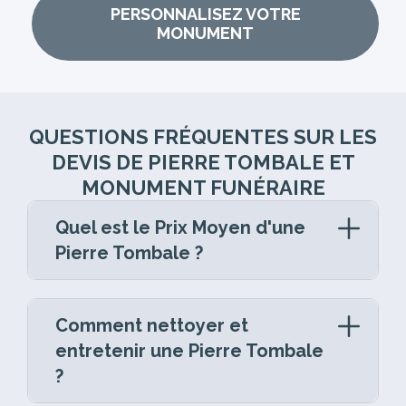
PERSONNALISEZ VOTRE
MONUMENT
QUESTIONS FRÉQUENTES SUR LES
DEVIS DE PIERRE TOMBALE ET
MONUMENT FUNÉRAIRE
Quel est le Prix Moyen d'une
Pierre Tombale ?
La pierre tombale est un élément central de
la marbrerie funéraire, reflétant le respect et
Comment nettoyer et
l’amour pour un être cher disparu. Les
entretenir une Pierre Tombale
familles se demandent souvent quel est le
?
coût moyen d’une pierre tombale.