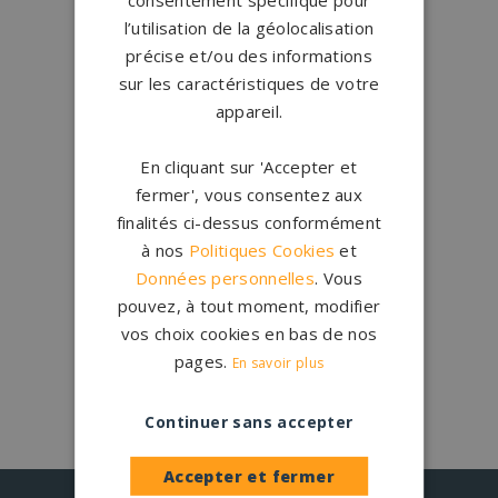
Conception
française
l’utilisation de la géolocalisation
Qui sommes-nous ?
précise et/ou des informations
sur les caractéristiques de votre
appareil.
Créations
sur-mesure
Configurateur
En cliquant sur 'Accepter et
fermer', vous consentez aux
1.200 partenaires
en France
finalités ci-dessus conformément
Nos partenaires
à nos
Politiques Cookies
et
Données personnelles
. Vous
pouvez, à tout moment, modifier
Large choix de
granits et de
coloris
vos choix cookies en bas de nos
Nos granits
pages.
En savoir plus
Continuer sans accepter
Accepter et fermer