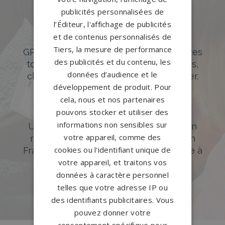
publicités personnalisées de
l’Éditeur, l'affichage de publicités
Des pierres tombales uniques et
et de contenus personnalisés de
originales
Tiers, la mesure de performance
GPG Granit offre un large choix de pierres
des publicités et du contenu, les
tombales en granit de styles modernes,
données d’audience et le
classiques ou originales à personnaliser.
développement de produit. Pour
DÉCOUVREZ NOTRE CATALOGUE
cela, nous et nos partenaires
pouvons stocker et utiliser des
Accompagnement sur-mesure
informations non sensibles sur
Un accompagnement sur mesure et un
votre appareil, comme des
réseau de 1200 partenaires partout en
cookies ou l'identifiant unique de
France. Personnalisation avancée grâce à
votre appareil, et traitons vos
notre configurateur 3D en ligne.
données à caractère personnel
PERSONNALISEZ VOTRE MONUMENT
telles que votre adresse IP ou
des identifiants publicitaires. Vous
pouvez donner votre
consentement spécifique pour