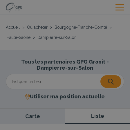
Accueil
>
Où acheter
>
Bourgogne-Franche-Comté
>
Haute-Saône
>
Dampierre-sur-Salon
Tous les partenaires GPG Granit -
Dampierre-sur-Salon
Utiliser ma position actuelle
Liste
Carte