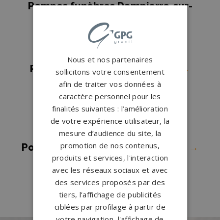
Pompes funèbres Dampierre-sur-
Salon
→
Pompes funèbres Échenoz-la-
Méline
→
Nous et nos partenaires
Pompes funèbres Fougerolles
→
sollicitons votre consentement
Pompes funèbres Gray
→
afin de traiter vos données à
caractère personnel pour les
Pompes funèbres Gy
→
finalités suivantes : l’amélioration
Pompes funèbres Hericourt
→
de votre expérience utilisateur, la
Pompes funèbres Jussey
→
mesure d’audience du site, la
promotion de nos contenus,
Pompes funèbres Port-sur-Saône
→
produits et services, l'interaction
Pompes funèbres Vesoul
→
avec les réseaux sociaux et avec
Pompes funèbres Villersexel
→
des services proposés par des
tiers, l’affichage de publicités
ciblées par profilage à partir de
votre navigation, l'affichage de