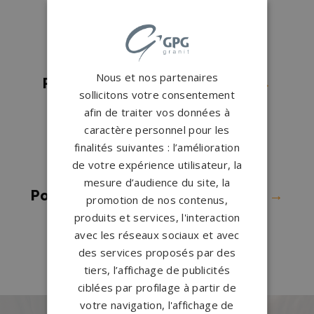
Salon
→
Pompes funèbres Échenoz-la-
Méline
→
Nous et nos partenaires
Pompes funèbres Fougerolles
→
sollicitons votre consentement
Pompes funèbres Gray
→
afin de traiter vos données à
Pompes funèbres Gy
→
caractère personnel pour les
finalités suivantes : l’amélioration
Pompes funèbres Hericourt
→
de votre expérience utilisateur, la
Pompes funèbres Jussey
→
mesure d’audience du site, la
Pompes funèbres Port-sur-Saône
→
promotion de nos contenus,
Pompes funèbres Vesoul
→
produits et services, l'interaction
avec les réseaux sociaux et avec
Pompes funèbres Villersexel
→
des services proposés par des
tiers, l’affichage de publicités
ciblées par profilage à partir de
votre navigation, l'affichage de