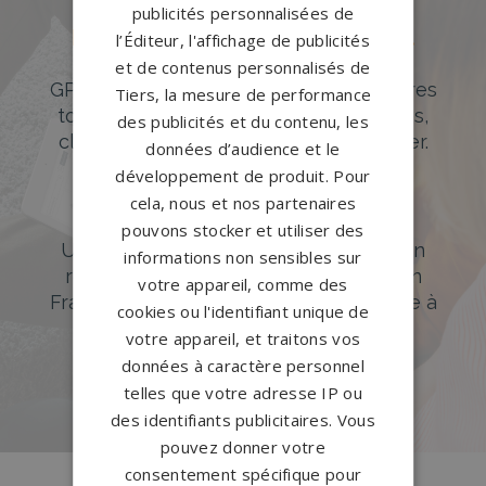
publicités personnalisées de
Des pierres tombales uniques et
l’Éditeur, l'affichage de publicités
originales
et de contenus personnalisés de
GPG Granit offre un large choix de pierres
Tiers, la mesure de performance
tombales en granit de styles modernes,
des publicités et du contenu, les
classiques ou originales à personnaliser.
données d’audience et le
développement de produit. Pour
DÉCOUVREZ NOTRE CATALOGUE
cela, nous et nos partenaires
Accompagnement sur-mesure
pouvons stocker et utiliser des
Un accompagnement sur mesure et un
informations non sensibles sur
réseau de 1200 partenaires partout en
votre appareil, comme des
France. Personnalisation avancée grâce à
cookies ou l'identifiant unique de
notre configurateur 3D en ligne.
votre appareil, et traitons vos
données à caractère personnel
PERSONNALISEZ VOTRE MONUMENT
telles que votre adresse IP ou
des identifiants publicitaires. Vous
pouvez donner votre
consentement spécifique pour
Conception
française