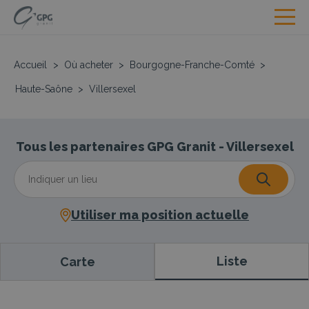
Accueil
>
Où acheter
>
Bourgogne-Franche-Comté
>
Haute-Saône
>
Villersexel
Tous les partenaires GPG Granit - Villersexel
Utiliser ma position actuelle
Liste
Carte