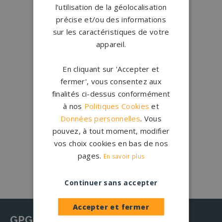
l’utilisation de la géolocalisation
Qui sommes-nous ?
précise et/ou des informations
sur les caractéristiques de votre
Créations
sur-mesure
appareil.
Configurateur
En cliquant sur 'Accepter et
fermer', vous consentez aux
1.200 partenaires
en France
finalités ci-dessus conformément
Nos partenaires
à nos
Politiques Cookies
et
Données personnelles
. Vous
Large choix de
granits et de
pouvez, à tout moment, modifier
coloris
vos choix cookies en bas de nos
Nos granits
pages.
En savoir plus
Continuer sans accepter
Accepter et fermer
GPG Granit