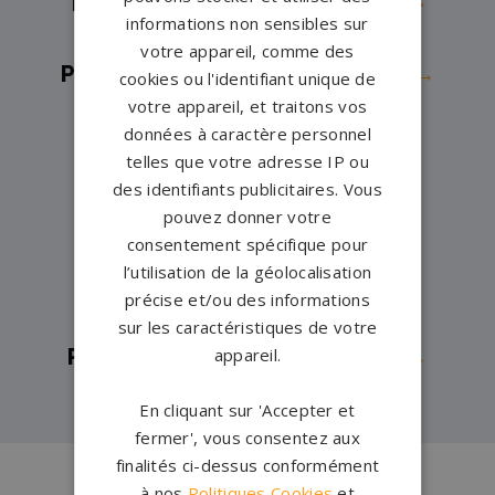
Pompes funèbres -
Échenoz-la-
informations non sensibles sur
Méline→
votre appareil, comme des
Pompes funèbres -
Fougerolles→
cookies ou l'identifiant unique de
votre appareil, et traitons vos
Pompes funèbres -
Gray→
données à caractère personnel
Pompes funèbres -
Gy→
telles que votre adresse IP ou
Pompes funèbres -
Hericourt→
des identifiants publicitaires. Vous
Pompes funèbres -
Jussey→
pouvez donner votre
consentement spécifique pour
Pompes funèbres -
Port-sur-
l’utilisation de la géolocalisation
Saône→
précise et/ou des informations
Pompes funèbres -
Vesoul→
sur les caractéristiques de votre
Pompes funèbres -
Villersexel→
appareil.
En cliquant sur 'Accepter et
fermer', vous consentez aux
finalités ci-dessus conformément
à nos
Politiques Cookies
et