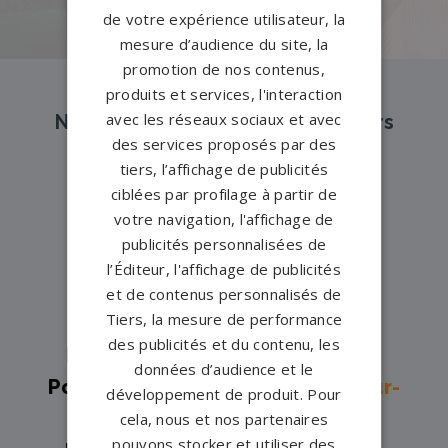
de votre expérience utilisateur, la
mesure d’audience du site, la
promotion de nos contenus,
produits et services, l'interaction
avec les réseaux sociaux et avec
Nos pompes funèbres et marbriers
des services proposés par des
partenaires à proximité
tiers, l’affichage de publicités
ciblées par profilage à partir de
votre navigation, l'affichage de
Pompes funèbres -
Amance→
publicités personnalisées de
Pompes funèbres -
Breuches→
l’Éditeur, l'affichage de publicités
Pompes funèbres -
et de contenus personnalisés de
Tiers, la mesure de performance
Combeaufontaine→
des publicités et du contenu, les
Pompes funèbres -
Corbenay→
données d’audience et le
Pompes funèbres -
Dampierre-sur-
développement de produit. Pour
Salon→
cela, nous et nos partenaires
pouvons stocker et utiliser des