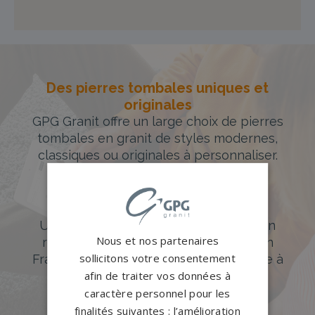
Des pierres tombales uniques et
originales
GPG Granit offre un large choix de pierres
tombales en granit de styles modernes,
classiques ou originales à personnaliser.
DÉCOUVREZ NOTRE CATALOGUE
Accompagnement sur-mesure
Un accompagnement sur mesure et un
Nous et nos partenaires
réseau de 1200 partenaires partout en
sollicitons votre consentement
France. Personnalisation avancée grâce à
notre configurateur 3D en ligne.
afin de traiter vos données à
caractère personnel pour les
PERSONNALISEZ VOTRE MONUMENT
finalités suivantes : l’amélioration