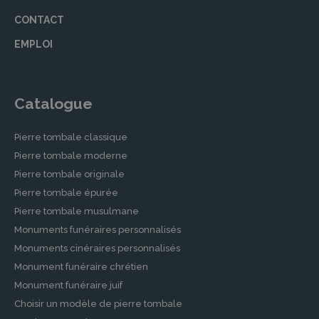
défunt reste un espace de recueillement digne
CONTACT
et bien entretenu.
EMPLOI
Contrats de Prévoyance Obsèques
Nous offrons également des contrats de
prévoyance obsèques pour vous permettre de
Catalogue
planifier à l’avance l’organisation de vos
funérailles. Cette solution vous donne la
Pierre tombale classique
tranquillité d’esprit en sachant que vos souhaits
Pierre tombale moderne
seront respectés et que vos proches n’auront
Pierre tombale originale
pas à prendre en charge les coûts et
Pierre tombale épurée
l’organisation des obsèques.
Pierre tombale musulmane
Démarches Après un Décès à
Monuments funéraires personnalisés
MORLAIX
Monuments cinéraires personnalisés
Monument funéraire chrétien
Accompagnement dans les Démarches
Monument funéraire juif
Administratives
Choisir un modèle de pierre tombale