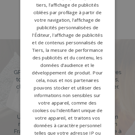
tiers, l’affichage de publicités
Pompes funèbres Saint-
ciblées par profilage à partir de
Thégonnec
→
votre navigation, l'affichage de
publicités personnalisées de
l’Éditeur, l'affichage de publicités
et de contenus personnalisés de
Tiers, la mesure de performance
Des pierres tombales uniques et
des publicités et du contenu, les
originales
données d’audience et le
GPG Granit offre un large choix de pierres
développement de produit. Pour
tombales en granit de styles modernes,
cela, nous et nos partenaires
classiques ou originales à personnaliser.
pouvons stocker et utiliser des
informations non sensibles sur
DÉCOUVREZ NOTRE CATALOGUE
votre appareil, comme des
Accompagnement sur-mesure
cookies ou l'identifiant unique de
Un accompagnement sur mesure et un
votre appareil, et traitons vos
réseau de 1200 partenaires partout en
données à caractère personnel
France. Personnalisation avancée grâce à
telles que votre adresse IP ou