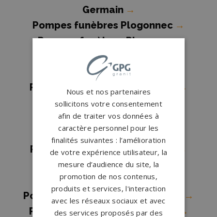
Germain
→
Pompes funèbres Plogonnec
→
Pompes funèbres Plomeur
→
Pompes funèbres
PLOUDALMEZEAU
→
Pompes funèbres Plougasnou
→
Nous et nos partenaires
Pompes funèbres Plougastel-
sollicitons votre consentement
afin de traiter vos données à
Daoulas
→
caractère personnel pour les
Pompes funèbres Pluguffan
→
finalités suivantes : l’amélioration
Pompes funèbres Pont-l'Abbé
→
de votre expérience utilisateur, la
Pompes funèbres Quimper
→
mesure d’audience du site, la
promotion de nos contenus,
Pompes funèbres Quimperlé
→
produits et services, l'interaction
Pompes funèbres Saint-Guénolé
→
avec les réseaux sociaux et avec
Pompes funèbres Saint-Renan
→
des services proposés par des