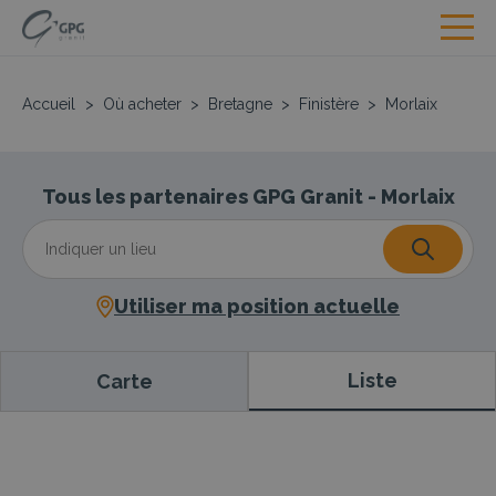
Accueil
>
Où acheter
>
Bretagne
>
Finistère
>
Morlaix
Tous les partenaires GPG Granit - Morlaix
Utiliser ma position actuelle
Liste
Carte