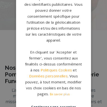
notre configurateur 3D en ligne.
des identifiants publicitaires. Vous
pouvez donner votre
PERSONNALISEZ VOTRE MONUMENT
consentement spécifique pour
l’utilisation de la géolocalisation
précise et/ou des informations
sur les caractéristiques de votre
appareil.
En cliquant sur 'Accepter et
Nos pierres tombales à Morlaix
fermer', vous consentez aux
finalités ci-dessus conformément
Nos Partenaires Agences de
à nos
Politiques Cookies
et
Pompes Funèbres et de Marbrerie
Données personnelles
. Vous
Funéraire à MORLAIX
pouvez, à tout moment, modifier
vos choix cookies en bas de nos
L’accompagnement des familles dans les
pages.
En savoir plus
moments difficiles est au cœur de notre
mission à Morlaix. Nos partenaires marbriers et
Continuer sans accepter