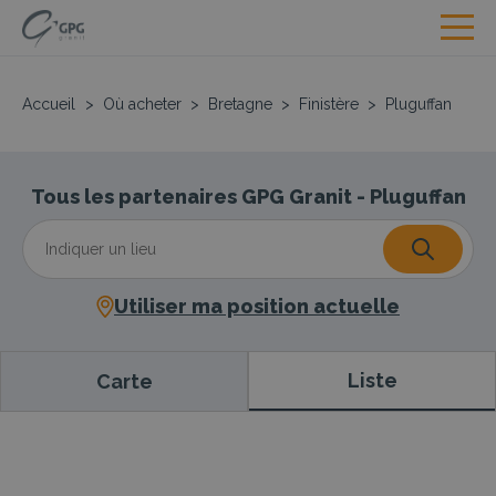
Accueil
>
Où acheter
>
Bretagne
>
Finistère
>
Pluguffan
Tous les partenaires GPG Granit - Pluguffan
Utiliser ma position actuelle
Liste
Carte