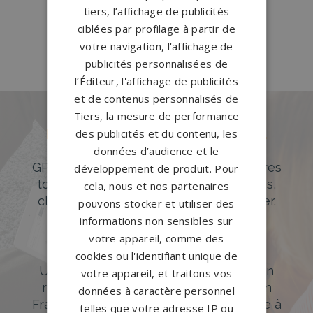
tiers, l’affichage de publicités
Pompes funèbres Saint-
ciblées par profilage à partir de
Thégonnec
→
votre navigation, l'affichage de
publicités personnalisées de
l’Éditeur, l'affichage de publicités
et de contenus personnalisés de
Tiers, la mesure de performance
Des pierres tombales uniques et
des publicités et du contenu, les
originales
données d’audience et le
GPG Granit offre un large choix de pierres
développement de produit. Pour
tombales en granit de styles modernes,
cela, nous et nos partenaires
classiques ou originales à personnaliser.
pouvons stocker et utiliser des
informations non sensibles sur
DÉCOUVREZ NOTRE CATALOGUE
votre appareil, comme des
Accompagnement sur-mesure
cookies ou l'identifiant unique de
Un accompagnement sur mesure et un
votre appareil, et traitons vos
réseau de 1200 partenaires partout en
données à caractère personnel
France. Personnalisation avancée grâce à
telles que votre adresse IP ou