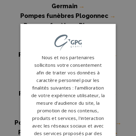
Germain
→
Pompes funèbres Plogonnec
→
Pompes funèbres Plomeur
→
Pompes funèbres
PLOUDALMEZEAU
→
Pompes funèbres Plougasnou
→
Nous et nos partenaires
Pompes funèbres Plougastel-
sollicitons votre consentement
afin de traiter vos données à
Daoulas
→
caractère personnel pour les
Pompes funèbres Pluguffan
→
finalités suivantes : l’amélioration
Pompes funèbres Pont-l'Abbé
→
de votre expérience utilisateur, la
Pompes funèbres Quimper
→
mesure d’audience du site, la
promotion de nos contenus,
Pompes funèbres Quimperlé
→
produits et services, l'interaction
Pompes funèbres Saint-Guénolé
→
avec les réseaux sociaux et avec
Pompes funèbres Saint-Renan
→
des services proposés par des