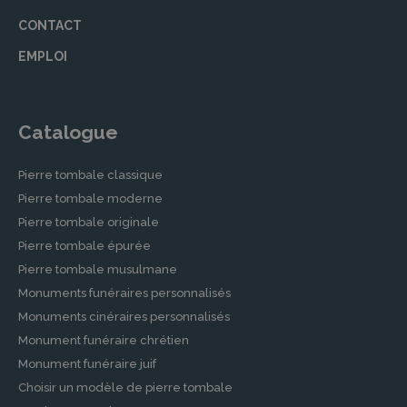
trouverez un large choix de pierres tombales
CONTACT
et de monuments funéraires pour répondre à
toutes les préférences et budgets.
EMPLOI
Contrats de prévoyance obsèques
Prévoir ses obsèques permet d’épargner à ses
Catalogue
proches des choix difficiles en période de deuil.
Nos Partenaires à Pluguffan proposent des
Pierre tombale classique
contrats obsèques adaptés, garantissant que
Pierre tombale moderne
vos volontés seront respectées et que vos
Pierre tombale originale
proches seront soutenus. Ces contrats incluent
Pierre tombale épurée
une consultation approfondie pour définir les
prestations souhaitées.
Pierre tombale musulmane
Monuments funéraires personnalisés
Démarches après un Décès à
Monuments cinéraires personnalisés
PLUGUFFAN
Monument funéraire chrétien
Monument funéraire juif
Accompagnement dans les démarches
Choisir un modèle de pierre tombale
administratives