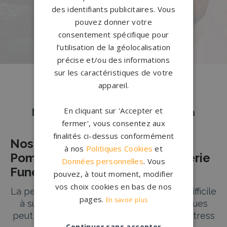
notre configurateur 3D en ligne.
des identifiants publicitaires. Vous
pouvez donner votre
PERSONNALISEZ VOTRE MONUMENT
consentement spécifique pour
l’utilisation de la géolocalisation
précise et/ou des informations
sur les caractéristiques de votre
appareil.
En cliquant sur 'Accepter et
Nos pierres tombales à Pluguffan
fermer', vous consentez aux
finalités ci-dessus conformément
Nos Partenaires Agences de
à nos
Politiques Cookies
et
Pompes Funèbres et de Marbrerie
Données personnelles
. Vous
Funéraire à PLUGUFFAN
pouvez, à tout moment, modifier
vos choix cookies en bas de nos
La perte d’un être cher est une épreuve difficile
pages.
En savoir plus
à surmonter, et l’organisation des obsèques
peut rapidement devenir une source de stress
Continuer sans accepter