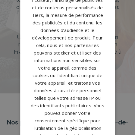
classiques ou originales à personnaliser.
et de contenus personnalisés de
Tiers, la mesure de performance
DÉCOUVREZ NOTRE CATALOGUE
des publicités et du contenu, les
Accompagnement sur-mesure
données d’audience et le
Un accompagnement sur mesure et un
développement de produit. Pour
réseau de 1200 partenaires partout en
cela, nous et nos partenaires
France. Personnalisation avancée grâce à
pouvons stocker et utiliser des
notre configurateur 3D en ligne.
informations non sensibles sur
votre appareil, comme des
PERSONNALISEZ VOTRE MONUMENT
cookies ou l'identifiant unique de
votre appareil, et traitons vos
données à caractère personnel
telles que votre adresse IP ou
des identifiants publicitaires. Vous
pouvez donner votre
consentement spécifique pour
Nos pierres tombales à Sainte-Maure-de-
l’utilisation de la géolocalisation
Touraine