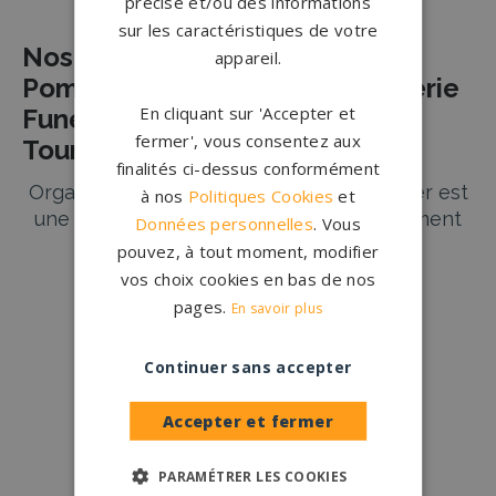
précise et/ou des informations
sur les caractéristiques de votre
Nos Partenaires Agences de
appareil.
Pompes Funèbres et de Marbrerie
En cliquant sur 'Accepter et
Funéraire à Sainte-Maure-de-
fermer', vous consentez aux
Touraine
finalités ci-dessus conformément
Organiser des obsèques pour un être cher est
à nos
Politiques Cookies
et
une épreuve complexe et émotionnellement
Données personnelles
. Vous
difficile. Nos partenaires marbriers et pompes
pouvez, à tout moment, modifier
funèbres à Sainte-Maure-de-Touraine sont là
vos choix cookies en bas de nos
pour vous accompagner dans ces moments
Lire plus
→
pages.
En savoir plus
délicats. En offrant des services funéraires
complets, ils assurent que chaque détail est
Continuer sans accepter
pris en compte avec le plus grand soin et
respect.
Conception
française
Accepter et fermer
Qui sommes-nous ?
Services Funéraires Complets à
PARAMÉTRER LES COOKIES
Sainte-Maure-de-Touraine