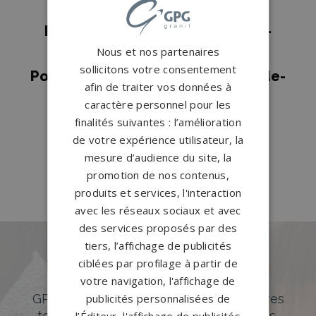
Pompes funèbres RICHELIEU
→
Pompes funèbres Saint-Cyr-sur-
Nous et nos partenaires
Loire
→
sollicitons votre consentement
Pompes funèbres Sainte-Maure-de-
afin de traiter vos données à
Touraine
→
caractère personnel pour les
Pompes funèbres TOURS
→
finalités suivantes : l’amélioration
de votre expérience utilisateur, la
Pompes funèbres Vernou sur
mesure d’audience du site, la
Brenne
→
promotion de nos contenus,
produits et services, l'interaction
avec les réseaux sociaux et avec
des services proposés par des
tiers, l’affichage de publicités
ciblées par profilage à partir de
Des pierres tombales uniques et
votre navigation, l'affichage de
originales
publicités personnalisées de
GPG Granit offre un large choix de pierres
tombales en granit de styles modernes,
l’Éditeur, l'affichage de publicités