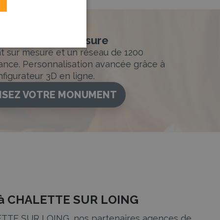
nement sur-mesure
sur mesure et un réseau de 1200
ance. Personnalisation avancée grâce à
figurateur 3D en ligne.
ISEZ VOTRE MONUMENT
re à CHALETTE SUR LOING
ALETTE SUR LOING, nos partenaires agences de