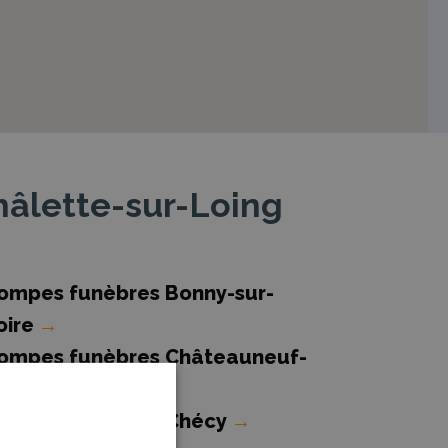
hâlette-sur-Loing
ompes funèbres Bonny-sur-
oire
→
ompes funèbres Châteauneuf-
ur-Loire
→
ompes funèbres Chécy
→