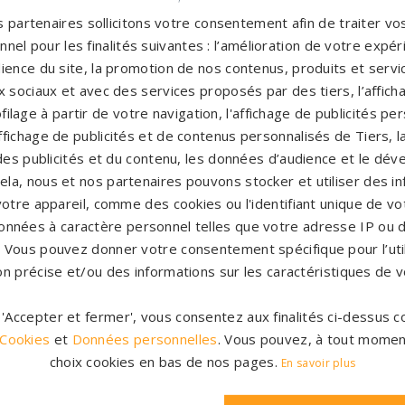
Loire
→
 partenaires sollicitons votre consentement afin de traiter v
Pompes funèbres Courtenay
→
P
nel pour les finalités suivantes : l’amélioration de votre expéri
A
ience du site, la promotion de nos contenus, produits et service
Pompes funèbres Jargeau
→
P
 sociaux et avec des services proposés par des tiers, l’affich
filage à partir de votre navigation, l'affichage de publicités p
S
'affichage de publicités et de contenus personnalisés de Tiers,
Pompes funèbres MEUNG SUR
P
es publicités et du contenu, les données d’audience et le dé
LOIRE
→
cela, nous et nos partenaires pouvons stocker et utiliser des i
votre appareil, comme des cookies ou l'identifiant unique de vot
Pompes funèbres Olivet
→
P
onnées à caractère personnel telles que votre adresse IP ou d
s. Vous pouvez donner votre consentement spécifique pour l’util
Pompes funèbres Saint-Jean-de-
P
on précise et/ou des informations sur les caractéristiques de v
Braye
→
l
r 'Accepter et fermer', vous consentez aux finalités ci-dessus
Pompes funèbres Saran
→
P
 Cookies
et
Données personnelles
. Vous pouvez, à tout momen
choix cookies en bas de nos pages.
En savoir plus