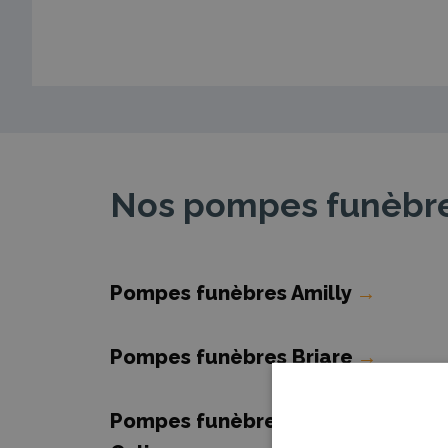
Nos pompes funèbres
Pompes funèbres Amilly
→
Pompes funèbres Briare
→
Pompes funèbres Châtillon-