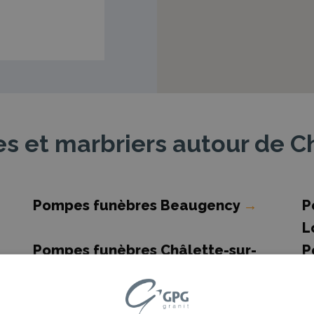
 et marbriers autour de C
Pompes funèbres Beaugency
→
P
L
Pompes funèbres Châlette-sur-
P
Loing
→
s
Pompes funèbres Châtillon-sur-
P