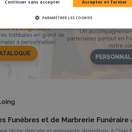
Continuer sans accepter
Accepter et fermer
PARAMÉTRER LES COOKIES
Accompag
es et originales
Un accompagnement 
rres tombales en granit de
partenaires partout en Fr
inales à personnaliser.
notre con
CATALOGUE
PERSONNAL
Loing
es Funèbres et de Marbrerie Funérai
t une tâche délicate et empreinte d’émotions. À CH