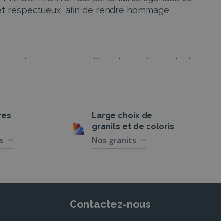
et respectueux, afin de rendre hommage
posent une gamme entière de services, allant
olutions adaptées et respectueuses des volontés
res
Large choix de
 grande sensibilité, assurant un
granits et de coloris
s
Nos granits
 qui reflètent fidèlement les souhaits et les
us personnelle, elles sauront créer un moment
Contactez-nous