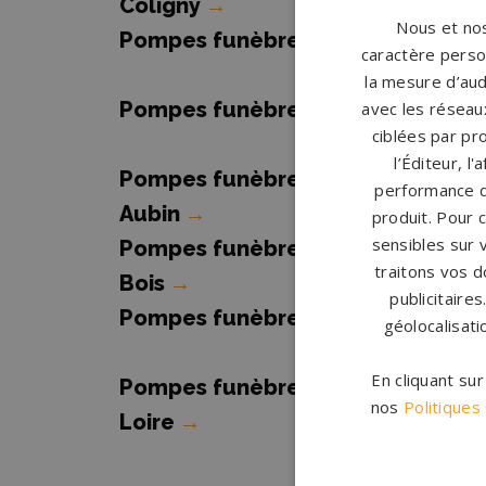
Coligny
→
Nous et nos
Pompes funèbres CHUELLES
→
caractère person
la mesure d’aud
Pompes funèbres Gien
→
avec les réseaux
ciblées par pro
l’Éditeur, l
Pompes funèbres La Ferté-Saint-
performance d
Aubin
→
produit. Pour 
sensibles sur 
Pompes funèbres Neuville-aux-
traitons vos d
Bois
→
publicitaire
Pompes funèbres Patay
→
géolocalisati
En cliquant su
Pompes funèbres Saint-Père-sur-
nos
Politiques
Loire
→