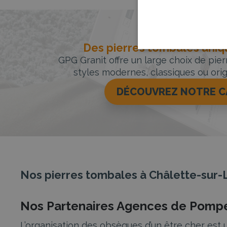
Des pierres tombales uniqu
GPG Granit offre un large choix de pie
styles modernes, classiques ou orig
DÉCOUVREZ NOTRE 
Nos pierres tombales à Châlette-sur-
Nos Partenaires Agences de Pomp
L’organisation des obsèques d’un être cher es