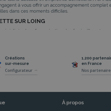
engagent à vous offrir un accompagnement complet 
les dans ces moments difficiles.
ALETTE SUR LOING
cialisés dans l’organisation des funérailles et pro
sation des cérémonies.
 d’une crémation, nos partenaires vous offrent des s
Créations
1.200 partenai
sent chaque étape de la cérémonie funéraire avec une
sur-mesure
en France
Configurateur
Nos partenaire
ée
our organiser des cérémonies civiles ou religieuses
 cérémonie traditionnelle ou une commémoration pl
ue
À propos
oyages