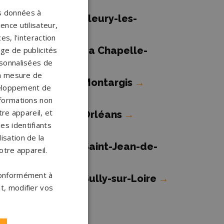
os données à
ompes funèbres Fleury-les-
ence utilisateur,
ubrais
→
s, l'interaction
ompes funèbres La Chapelle-
age de publicités
ersonnalisées de
aint-Mesmin
→
 la mesure de
ompes funèbres Montargis
→
veloppement de
nformations non
re appareil, et
ompes funèbres Orléans
→
es identifiants
isation de la
ompes funèbres Saint-Jean-de-
otre appareil.
a-Ruelle
→
 conformément à
ompes funèbres Sully-sur-Loire
→
t, modifier vos