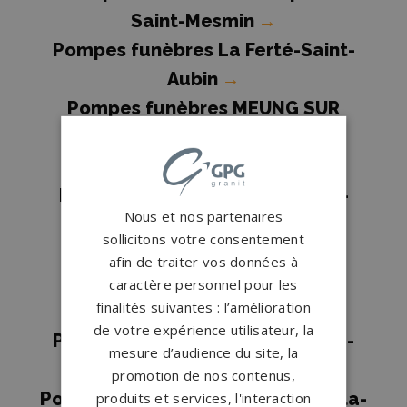
Saint-Mesmin
→
Pompes funèbres La Ferté-Saint-
Aubin
→
Pompes funèbres MEUNG SUR
LOIRE
→
Pompes funèbres Montargis
→
Pompes funèbres Neuville-aux-
Nous et nos partenaires
Bois
→
sollicitons votre consentement
Pompes funèbres Olivet
→
afin de traiter vos données à
Pompes funèbres Orléans
→
caractère personnel pour les
finalités suivantes : l’amélioration
Pompes funèbres Patay
→
de votre expérience utilisateur, la
Pompes funèbres Saint-Jean-de-
mesure d’audience du site, la
Braye
→
promotion de nos contenus,
Pompes funèbres Saint-Jean-de-la-
produits et services, l'interaction