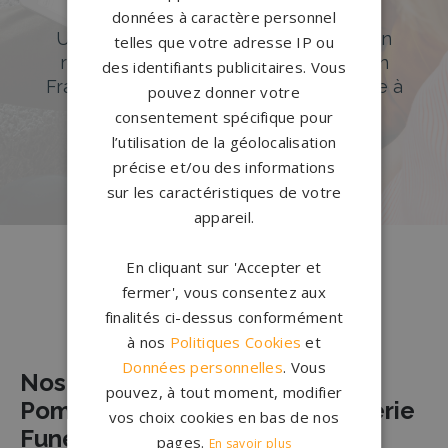
Accompagnement sur-mesure
données à caractère personnel
Un accompagnement sur mesure et un
telles que votre adresse IP ou
réseau de 1200 partenaires partout en
des identifiants publicitaires. Vous
France. Personnalisation avancée grâce à
pouvez donner votre
notre configurateur 3D en ligne.
consentement spécifique pour
l’utilisation de la géolocalisation
PERSONNALISEZ VOTRE MONUMENT
précise et/ou des informations
sur les caractéristiques de votre
appareil.
En cliquant sur 'Accepter et
fermer', vous consentez aux
finalités ci-dessus conformément
Nos pierres tombales à Olivet
à nos
Politiques Cookies
et
Données personnelles
. Vous
Nos Partenaires Agences de
pouvez, à tout moment, modifier
Pompes Funèbres et de Marbrerie
vos choix cookies en bas de nos
Funéraire à OLIVET
pages.
En savoir plus