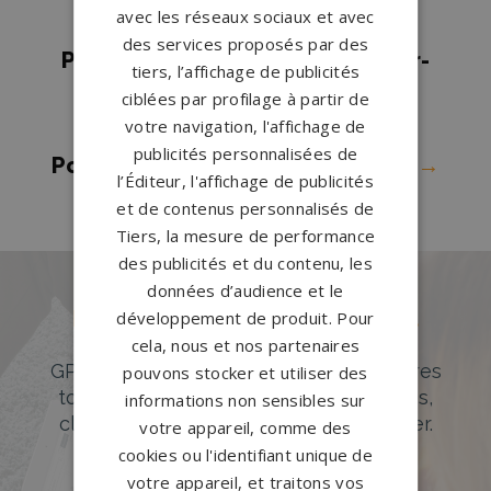
avec les réseaux sociaux et avec
Ruelle
→
des services proposés par des
Pompes funèbres Saint-Père-sur-
tiers, l’affichage de publicités
Loire
→
ciblées par profilage à partir de
votre navigation, l'affichage de
Pompes funèbres Saran
→
publicités personnalisées de
Pompes funèbres Sully-sur-Loire
→
l’Éditeur, l'affichage de publicités
et de contenus personnalisés de
Tiers, la mesure de performance
des publicités et du contenu, les
données d’audience et le
Des pierres tombales uniques et
développement de produit. Pour
originales
cela, nous et nos partenaires
GPG Granit offre un large choix de pierres
pouvons stocker et utiliser des
tombales en granit de styles modernes,
informations non sensibles sur
classiques ou originales à personnaliser.
votre appareil, comme des
cookies ou l'identifiant unique de
DÉCOUVREZ NOTRE CATALOGUE
votre appareil, et traitons vos