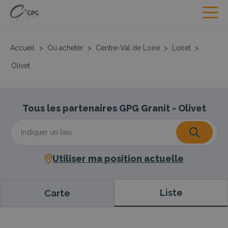
Accueil
>
Où acheter
>
Centre-Val de Loire
>
Loiret
>
Olivet
Tous les partenaires GPG Granit - Olivet
Utiliser ma position actuelle
Liste
Carte