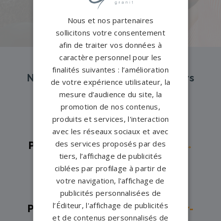
PERSONNALISEZ VOTRE MONUMENT
Nous et nos partenaires
sollicitons votre consentement
afin de traiter vos données à
caractère personnel pour les
finalités suivantes : l’amélioration
Nos pompes funèbres et marbriers
de votre expérience utilisateur, la
partenaires à proximité
mesure d’audience du site, la
promotion de nos contenus,
produits et services, l'interaction
Pompes funèbres -
Amilly→
avec les réseaux sociaux et avec
des services proposés par des
Pompes funèbres -
Beaugency→
tiers, l’affichage de publicités
Pompes funèbres -
Bonny-sur-
ciblées par profilage à partir de
Loire→
votre navigation, l'affichage de
Pompes funèbres -
Briare→
publicités personnalisées de
l’Éditeur, l'affichage de publicités
Pompes funèbres -
Châlette-sur-
et de contenus personnalisés de