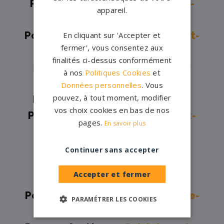
Pompes funèbres -
La Chapelle-
appareil.
Saint-Mesmin→
Pompes funèbres -
La Ferté-Saint-
En cliquant sur 'Accepter et
fermer', vous consentez aux
Aubin→
finalités ci-dessus conformément
Pompes funèbres -
MEUNG SUR
à nos
Politiques Cookies
et
LOIRE→
Données personnelles
. Vous
pouvez, à tout moment, modifier
Pompes funèbres -
Montargis→
vos choix cookies en bas de nos
Pompes funèbres -
Neuville-aux-
pages.
En savoir plus
Bois→
Pompes funèbres -
Olivet→
Continuer sans accepter
Pompes funèbres -
Orléans→
Accepter et fermer
Pompes funèbres -
Patay→
Pompes funèbres -
Saint-Jean-de-
PARAMÉTRER LES COOKIES
Braye→