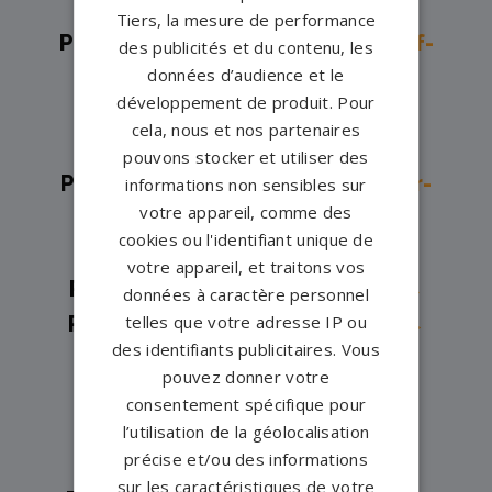
Loing→
Tiers, la mesure de performance
Pompes funèbres -
Châteauneuf-
des publicités et du contenu, les
données d’audience et le
sur-Loire→
développement de produit. Pour
Pompes funèbres -
Châtillon-
cela, nous et nos partenaires
Coligny→
pouvons stocker et utiliser des
Pompes funèbres -
Châtillon-sur-
informations non sensibles sur
votre appareil, comme des
Loire→
cookies ou l'identifiant unique de
Pompes funèbres -
Chécy→
votre appareil, et traitons vos
Pompes funèbres -
CHUELLES→
données à caractère personnel
telles que votre adresse IP ou
Pompes funèbres -
Courtenay→
des identifiants publicitaires. Vous
Pompes funèbres -
Fleury-les-
pouvez donner votre
Aubrais→
consentement spécifique pour
Pompes funèbres -
Gien→
l’utilisation de la géolocalisation
précise et/ou des informations
Pompes funèbres -
Jargeau→
sur les caractéristiques de votre