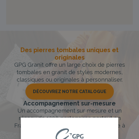
Des pierres tombales uniques et
originales
GPG Granit offre un large choix de pierres
tombales en granit de styles modernes,
classiques ou originales à personnaliser.
DÉCOUVREZ NOTRE CATALOGUE
Accompagnement sur-mesure
Un accompagnement sur mesure et un
réseau de 1200 partenaires partout en
France. Personnalisation avancée grâce à
notre configurateur 3D en ligne.