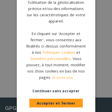
l’utilisation de la géolocalisation
Qui sommes-nous ?
précise et/ou des informations
sur les caractéristiques de votre
Créations
sur-mesure
appareil.
Configurateur
En cliquant sur 'Accepter et
fermer', vous consentez aux
1.200 partenaires
en France
finalités ci-dessus conformément
Nos partenaires
à nos
Politiques Cookies
et
Données personnelles
. Vous
Large choix de
granits et de
pouvez, à tout moment, modifier
coloris
vos choix cookies en bas de nos
Nos granits
pages.
En savoir plus
Continuer sans accepter
Accepter et fermer
GPG Granit