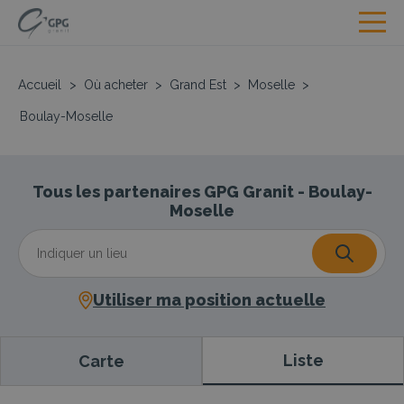
Accueil
>
Où acheter
>
Grand Est
>
Moselle
>
Boulay-Moselle
Tous les partenaires GPG Granit - Boulay-
Moselle
Utiliser ma position actuelle
Liste
Carte