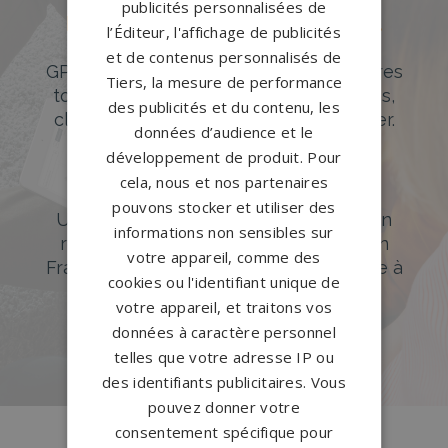
publicités personnalisées de
Des pierres tombales uniques et
l’Éditeur, l'affichage de publicités
originales
et de contenus personnalisés de
GPG Granit offre un large choix de pierres
Tiers, la mesure de performance
tombales en granit de styles modernes,
des publicités et du contenu, les
classiques ou originales à personnaliser.
données d’audience et le
développement de produit. Pour
DÉCOUVREZ NOTRE CATALOGUE
cela, nous et nos partenaires
Accompagnement sur-mesure
pouvons stocker et utiliser des
Un accompagnement sur mesure et un
informations non sensibles sur
réseau de 1200 partenaires partout en
votre appareil, comme des
France. Personnalisation avancée grâce à
cookies ou l'identifiant unique de
notre configurateur 3D en ligne.
votre appareil, et traitons vos
données à caractère personnel
PERSONNALISEZ VOTRE MONUMENT
telles que votre adresse IP ou
des identifiants publicitaires. Vous
pouvez donner votre
consentement spécifique pour
Conception
française