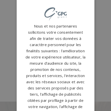
Pompes funèbres Dieuze
→
Pompes funèbres
GROSBLIEDERSTROFF
→
Nous et nos partenaires
Pompes funèbres Guénange
→
sollicitons votre consentement
Pompes funèbres L'Hôpital
→
afin de traiter vos données à
Pompes funèbres Metz
→
caractère personnel pour les
Pompes funèbres Moyeuvre-
finalités suivantes : l’amélioration
de votre expérience utilisateur, la
Grande
→
mesure d’audience du site, la
Pompes funèbres Novéant-sur-
promotion de nos contenus,
Moselle
→
produits et services, l'interaction
avec les réseaux sociaux et avec
Pompes funèbres SARRALBE
→
des services proposés par des
tiers, l’affichage de publicités
ciblées par profilage à partir de
votre navigation, l'affichage de