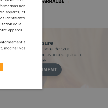
ompes funèbres SARRALBE
→
nformations non
re appareil, et
es identifiants
isation de la
otre appareil.
 conformément à
nement sur-mesure
t, modifier vos
sur mesure et un réseau de 1200
ance. Personnalisation avancée grâce à
figurateur 3D en ligne.
ISEZ VOTRE MONUMENT