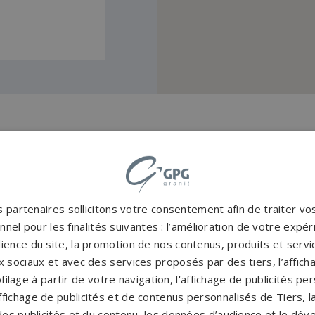
s et marbriers autour de 
Pompes funèbres ARS
P
 partenaires sollicitons votre consentement afin de traiter v
nel pour les finalités suivantes : l’amélioration de votre expéri
LAQUENEXY
→
M
ience du site, la promotion de nos contenus, produits et service
Pompes funèbres Dieuze
→
P
 sociaux et avec des services proposés par des tiers, l’affich
G
filage à partir de votre navigation, l'affichage de publicités p
Pompes funèbres L'Hôpital
→
P
'affichage de publicités et de contenus personnalisés de Tiers,
es publicités et du contenu, les données d’audience et le dé