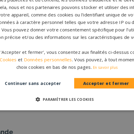
Pompes funèbres Novéant-sur-
P
cela, nous et nos partenaires pouvons stocker et utiliser des i
Moselle
→
votre appareil, comme des cookies ou l'identifiant unique de vot
onnées à caractère personnel telles que votre adresse IP ou d
s. Vous pouvez donner votre consentement spécifique pour l’util
on précise et/ou des informations sur les caractéristiques de v
r 'Accepter et fermer', vous consentez aux finalités ci-dessus
Accompag
es et originales
 Cookies
et
Données personnelles
. Vous pouvez, à tout momen
Un accompagnement 
rres tombales en granit de
choix cookies en bas de nos pages.
partenaires partout en Fr
En savoir plus
inales à personnaliser.
notre con
CATALOGUE
Continuer sans accepter
Accepter et fermer
PERSONNAL
PARAMÉTRER LES COOKIES
ande