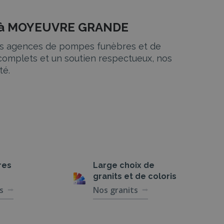
re à MOYEUVRE GRANDE
res agences de pompes funèbres et de
complets et un soutien respectueux, nos
té.
 à vos besoins et aux volontés du défunt.
 l’organisation complète des funérailles.
res
Large choix de
granits et de coloris
ligieuse. Chaque étape est personnalisée pour
s
Nos granits
Tout est mis en œuvre pour que la cérémonie