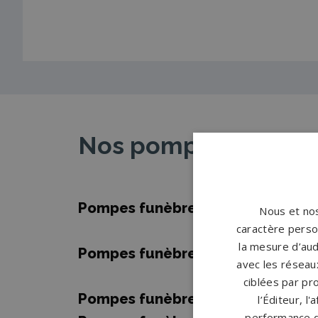
Nos pompes funèbre
Pompes funèbres Amnéville
→
Nous et nos
caractère person
la mesure d’aud
Pompes funèbres Cattenom
→
avec les réseaux
ciblées par pro
Pompes funèbres Guénange
→
l’Éditeur, l
performance d