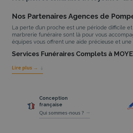
Nos Partenaires Agences de Pomp
La perte d’un proche est une période difficil
marbrerie funéraire sont là pour vous accompa
équipes vous offrent une aide précieuse et une 
Services Funéraires Complets à MO
Lire plus
→
Inhumation et crémation
À MOYEUVRE GRANDE, nos partenaires proposent
Nous vous aidons à choisir entre ces options en
Cérémonie civile ou religieuse personnalis
Conception
française
Nos équipes travaillent avec vous pour organise
Qui sommes-nous ?
honorer dignement la mémoire du défunt, avec u
soit un moment de recueillement et de commé