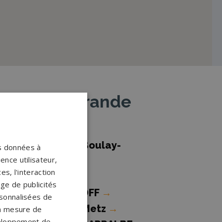
Moyeuvre-Grande
ompes funèbres Boulay-
os données à
ence utilisateur,
oselle
→
s, l'interaction
ompes funèbres
age de publicités
ROSBLIEDERSTROFF
→
ersonnalisées de
ompes funèbres Metz
→
 la mesure de
veloppement de