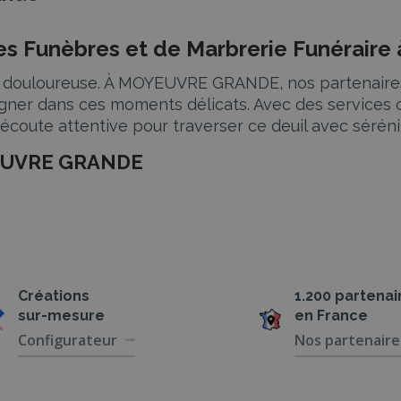
es Funèbres et de Marbrerie Funérai
e et douloureuse. À MOYEUVRE GRANDE, nos partenai
gner dans ces moments délicats. Avec des services 
écoute attentive pour traverser ce deuil avec séréni
YEUVRE GRANDE
 des services d’inhumation et de crémation adaptés
 fonction de vos souhaits, tout en prenant en charge
ée
Créations
1.200 partenai
sur-mesure
en France
r une cérémonie funéraire, qu’elle soit civile ou re
Configurateur
Nos partenaire
n éloge funèbre qui reflète sa vie et ses valeurs. 
moration respectueux.