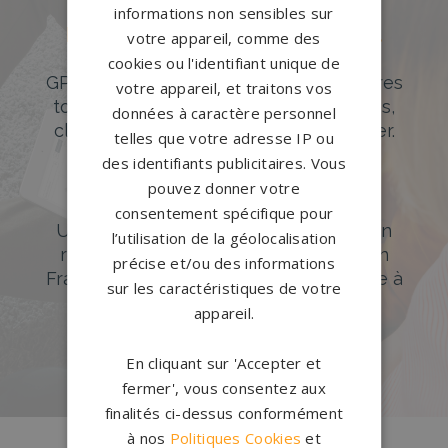
informations non sensibles sur
Des pierres tombales uniques et
votre appareil, comme des
originales
cookies ou l'identifiant unique de
GPG Granit offre un large choix de pierres
votre appareil, et traitons vos
tombales en granit de styles modernes,
données à caractère personnel
classiques ou originales à personnaliser.
telles que votre adresse IP ou
des identifiants publicitaires. Vous
DÉCOUVREZ NOTRE CATALOGUE
pouvez donner votre
Accompagnement sur-mesure
consentement spécifique pour
Un accompagnement sur mesure et un
l’utilisation de la géolocalisation
réseau de 1200 partenaires partout en
précise et/ou des informations
France. Personnalisation avancée grâce à
sur les caractéristiques de votre
notre configurateur 3D en ligne.
appareil.
PERSONNALISEZ VOTRE MONUMENT
En cliquant sur 'Accepter et
fermer', vous consentez aux
finalités ci-dessus conformément
à nos
Politiques Cookies
et
Conception
française