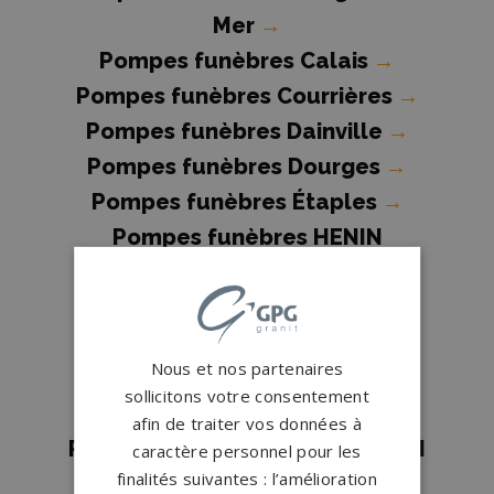
Mer
→
Pompes funèbres Calais
→
Pompes funèbres Courrières
→
Pompes funèbres Dainville
→
Pompes funèbres Dourges
→
Pompes funèbres Étaples
→
Pompes funèbres HENIN
BEAUMONT
→
Pompes funèbres Leforest
→
Pompes funèbres Lens
→
Nous et nos partenaires
Pompes funèbres Lestrem
→
sollicitons votre consentement
Pompes funèbres Libercourt
→
afin de traiter vos données à
Pompes funèbres MONTIGNY EN
caractère personnel pour les
finalités suivantes : l’amélioration
GOHELLE
→