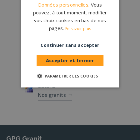
Données personnelles
. Vous
Qui sommes-nous ?
pouvez, à tout moment, modifier
vos choix cookies en bas de nos
Créations
sur-mesure
pages.
En savoir plus
Configurateur
Continuer sans accepter
1.200 partenaires
en France
Accepter et fermer
Nos partenaires
PARAMÉTRER LES COOKIES
Large choix de
granits et de
coloris
Nos granits
GPG Granit