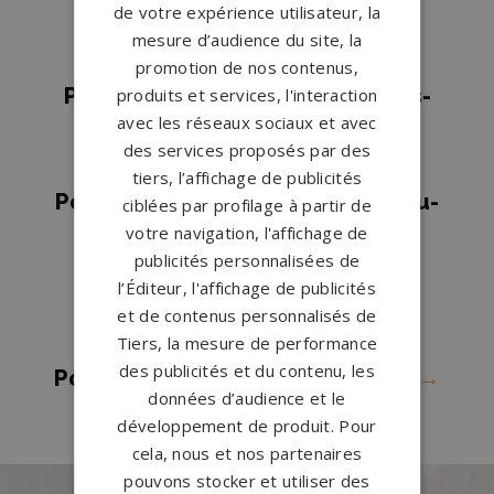
de votre expérience utilisateur, la
Pompes funèbres NOYELLES
mesure d’audience du site, la
GODAULT
→
promotion de nos contenus,
Pompes funèbres Noyelles-sous-
produits et services, l'interaction
avec les réseaux sociaux et avec
Lens
→
des services proposés par des
Pompes funèbres Oignies
→
tiers, l’affichage de publicités
Pompes funèbres Saint-Martin-au-
ciblées par profilage à partir de
votre navigation, l'affichage de
Laërt
→
publicités personnalisées de
Pompes funèbres Sainte-
l’Éditeur, l'affichage de publicités
Catherine
→
et de contenus personnalisés de
Pompes funèbres Samer
→
Tiers, la mesure de performance
des publicités et du contenu, les
Pompes funèbres Vendin Le Vieil
→
données d’audience et le
développement de produit. Pour
cela, nous et nos partenaires
pouvons stocker et utiliser des