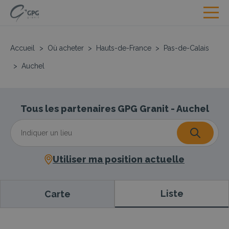
Accueil
>
Où acheter
>
Hauts-de-France
>
Pas-de-Calais
>
Auchel
Tous les partenaires GPG Granit - Auchel
Utiliser ma position actuelle
Liste
Carte