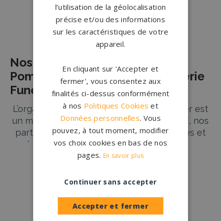
l’utilisation de la géolocalisation
précise et/ou des informations
Nos pierres tombales à Béthune
sur les caractéristiques de votre
appareil.
Nos Partenaires Agences de
En cliquant sur 'Accepter et
Pompes Funèbres et de Marbrerie
fermer', vous consentez aux
Funéraire à BETHUNE
finalités ci-dessus conformément
à nos
Politiques Cookies
et
L’organisation des obsèques d’un être cher est
Données personnelles
. Vous
un moment difficile et délicat. À BETHUNE, nos
pouvez, à tout moment, modifier
partenaires agences de pompes funèbres et
vos choix cookies en bas de nos
de marbrerie funéraire s’engagent à vous
pages.
accompagner avec respect et
En savoir plus
professionnalisme. Que ce soit pour une
Lire plus
→
inhumation, une crémation, ou encore la
Continuer sans accepter
réalisation d’une cérémonie personnalisée, nos
experts sont à votre disposition pour répondre
Accepter et fermer
à vos besoins et attentes.
Conception
française