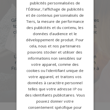
publicités personnalisées de
Des pierres tombales uniques et
l’Éditeur, l'affichage de publicités
originales
et de contenus personnalisés de
GPG Granit offre un large choix de pierres
Tiers, la mesure de performance
tombales en granit de styles modernes,
des publicités et du contenu, les
classiques ou originales à personnaliser.
données d’audience et le
développement de produit. Pour
DÉCOUVREZ NOTRE CATALOGUE
cela, nous et nos partenaires
Accompagnement sur-mesure
pouvons stocker et utiliser des
Un accompagnement sur mesure et un
informations non sensibles sur
réseau de 1200 partenaires partout en
votre appareil, comme des
France. Personnalisation avancée grâce à
cookies ou l'identifiant unique de
notre configurateur 3D en ligne.
votre appareil, et traitons vos
données à caractère personnel
PERSONNALISEZ VOTRE MONUMENT
telles que votre adresse IP ou
des identifiants publicitaires. Vous
pouvez donner votre
consentement spécifique pour