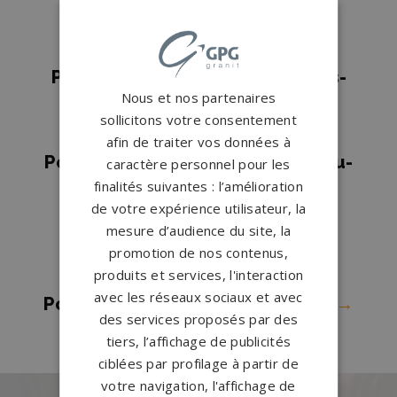
Pompes funèbres NOYELLES
GODAULT
→
Pompes funèbres Noyelles-sous-
Nous et nos partenaires
Lens
→
sollicitons votre consentement
Pompes funèbres Oignies
→
afin de traiter vos données à
Pompes funèbres Saint-Martin-au-
caractère personnel pour les
finalités suivantes : l’amélioration
Laërt
→
de votre expérience utilisateur, la
Pompes funèbres Sainte-
mesure d’audience du site, la
Catherine
→
promotion de nos contenus,
Pompes funèbres Samer
→
produits et services, l'interaction
avec les réseaux sociaux et avec
Pompes funèbres Vendin Le Vieil
→
des services proposés par des
tiers, l’affichage de publicités
ciblées par profilage à partir de
votre navigation, l'affichage de