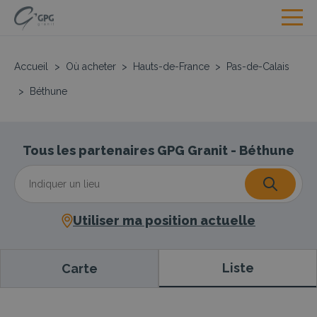
Accueil
>
Où acheter
>
Hauts-de-France
>
Pas-de-Calais
>
Béthune
Tous les partenaires GPG Granit - Béthune
Utiliser ma position actuelle
Liste
Carte