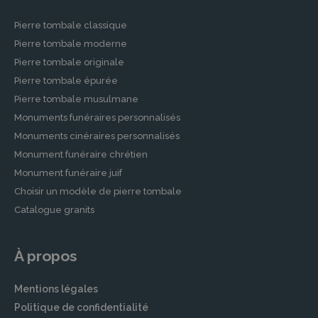
pierre tombale individuelle.
Pierre tombale classique
Contrats de Prévoyance Obsèques
Pierre tombale moderne
Pierre tombale originale
Pour anticiper et alléger le poids des
Pierre tombale épurée
démarches pour vos proches, nos partenaires
proposent des contrats de prévoyance
Pierre tombale musulmane
obsèques. Ces contrats permettent de tout
Monuments funéraires personnalisés
organiser à l’avance, depuis le type de
Monuments cinéraires personnalisés
cérémonie jusqu’au choix du cercueil, en
Monument funéraire chrétien
passant par les formalités légales. Vous pouvez
Monument funéraire juif
ainsi être assuré que vos volontés seront
Choisir un modèle de pierre tombale
respectées et que vos proches seront
Catalogue granits
soutenus dans ce moment difficile.
Démarches Après un Décès à
À propos
BETHUNE
Mentions légales
Accompagnement dans les Démarches
Politique de confidentialité