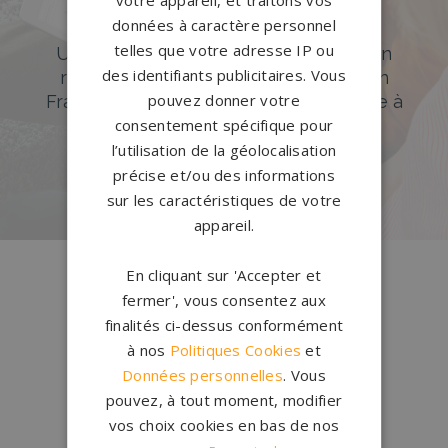
données à caractère personnel
Accompagnement sur-mesure
telles que votre adresse IP ou
Un accompagnement sur mesure et un
des identifiants publicitaires. Vous
réseau de 1200 partenaires partout en
pouvez donner votre
France. Personnalisation avancée grâce à
consentement spécifique pour
notre configurateur 3D en ligne.
l’utilisation de la géolocalisation
PERSONNALISEZ VOTRE MONUMENT
précise et/ou des informations
sur les caractéristiques de votre
appareil.
Conception
française
En cliquant sur 'Accepter et
Qui sommes-nous ?
fermer', vous consentez aux
finalités ci-dessus conformément
à nos
Politiques Cookies
et
Créations
sur-mesure
Données personnelles
. Vous
Configurateur
pouvez, à tout moment, modifier
vos choix cookies en bas de nos
1.200 partenaires
en France