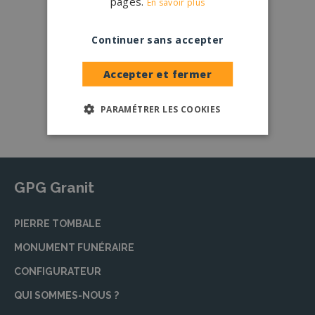
pages.
En savoir plus
Nos partenaires
Continuer sans accepter
Large choix de
granits et de
coloris
Accepter et fermer
Nos granits
PARAMÉTRER LES COOKIES
GPG Granit
PIERRE TOMBALE
MONUMENT FUNÉRAIRE
CONFIGURATEUR
QUI SOMMES-NOUS ?