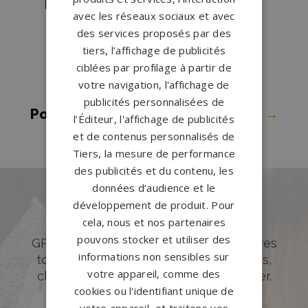
Pompes funèbres Ris-Orangis
→
avec les réseaux sociaux et avec
Pompes funèbres Sainte-
des services proposés par des
Geneviève-des-Bois
→
tiers, l’affichage de publicités
ciblées par profilage à partir de
Pompes funèbres Savigny-sur-
votre navigation, l'affichage de
Orge
→
publicités personnalisées de
Pompes funèbres Soisy-sur-Seine
→
l’Éditeur, l'affichage de publicités
et de contenus personnalisés de
Tiers, la mesure de performance
des publicités et du contenu, les
données d’audience et le
développement de produit. Pour
Des pierres tombales uniques et
cela, nous et nos partenaires
originales
pouvons stocker et utiliser des
GPG Granit offre un large choix de pierres
informations non sensibles sur
tombales en granit de styles modernes,
votre appareil, comme des
classiques ou originales à personnaliser.
cookies ou l'identifiant unique de
DÉCOUVREZ NOTRE CATALOGUE
votre appareil, et traitons vos