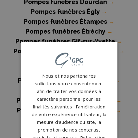
Pompes funèbres Dourdan
→
Pompes funèbres Égly
→
Pompes funèbres Étampes
→
Pompes funèbres Étréchy
→
Pompes funèbres Gif-sur-Yvette
→
Pompes funèbres Juvisy-sur-Orge
→
Pompes funèbres Lardy
→
Pompes funèbres Linas
→
Nous et nos partenaires
Pompes funèbres Longjumeau
→
sollicitons votre consentement
Pompes funèbres Mennecy
→
afin de traiter vos données à
caractère personnel pour les
Pompes funèbres Milly-la-Forêt
→
finalités suivantes : l’amélioration
Pompes funèbres MONTGERON
→
de votre expérience utilisateur, la
Pompes funèbres Orsay
→
mesure d’audience du site, la
Pompes funèbres Palaiseau
→
promotion de nos contenus,
produits et services, l'interaction