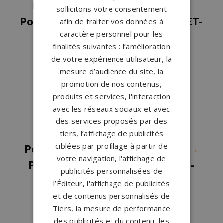
Pompes funèbres Montévrain
→
sollicitons votre consentement
Pompes funèbres MORET-LOING-ET-
afin de traiter vos données à
caractère personnel pour les
ORVANNE
→
finalités suivantes : l’amélioration
Pompes funèbres Nangis
→
de votre expérience utilisateur, la
Pompes funèbres Ozoir-la-
mesure d’audience du site, la
promotion de nos contenus,
Ferrière
→
produits et services, l'interaction
Pompes funèbres Pontault
avec les réseaux sociaux et avec
Combault
→
des services proposés par des
Pompes funèbres Provins
→
tiers, l’affichage de publicités
ciblées par profilage à partir de
Pompes funèbres Roissy-en-Brie
→
votre navigation, l'affichage de
Pompes funèbres Saint-Fargeau-
publicités personnalisées de
Ponthierry
→
l’Éditeur, l'affichage de publicités
et de contenus personnalisés de
Pompes funèbres Serris
→
Tiers, la mesure de performance
Pompes funèbres Tournan-en-
des publicités et du contenu, les