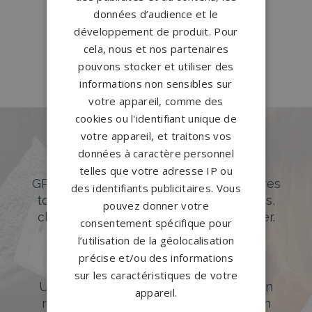
Brie
→
données d’audience et le
Pompes funèbres Villeparisis
→
développement de produit. Pour
cela, nous et nos partenaires
Pompes funèbres Voulx
→
pouvons stocker et utiliser des
informations non sensibles sur
votre appareil, comme des
cookies ou l'identifiant unique de
votre appareil, et traitons vos
Des pierres tombales uniques et
données à caractère personnel
originales
telles que votre adresse IP ou
GPG Granit offre un large choix de pierres
des identifiants publicitaires. Vous
tombales en granit de styles modernes,
pouvez donner votre
classiques ou originales à personnaliser.
consentement spécifique pour
l’utilisation de la géolocalisation
DÉCOUVREZ NOTRE CATALOGUE
précise et/ou des informations
Accompagnement sur-mesure
sur les caractéristiques de votre
Un accompagnement sur mesure et un
appareil.
réseau de 1200 partenaires partout en