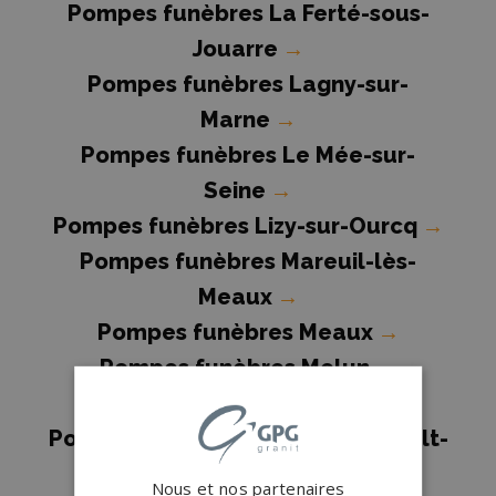
Pompes funèbres La Ferté-sous-
Jouarre
→
Pompes funèbres Lagny-sur-
Marne
→
Pompes funèbres Le Mée-sur-
Seine
→
Pompes funèbres Lizy-sur-Ourcq
→
Pompes funèbres Mareuil-lès-
Meaux
→
Pompes funèbres Meaux
→
Pompes funèbres Melun
→
Pompes funèbres Mitry-Mory
→
Pompes funèbres Montereau-Fault-
Yonne
→
Nous et nos partenaires